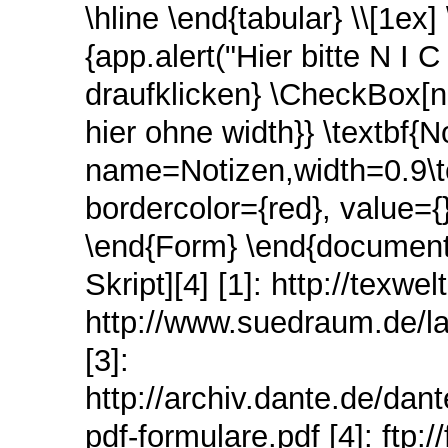
\hline \end{tabular} \\[1e
{app.alert("Hier bitte N I C
draufklicken} \CheckBox[n
hier ohne width}} \textbf{No
name=Notizen,width=0.9\t
bordercolor={red}, value={
\end{Form} \end{document} [
Skript][4] [1]: http://texwe
http://www.suedraum.de/la
[3]:
http://archiv.dante.de/d
pdf-formulare.pdf [4]: ftp:/