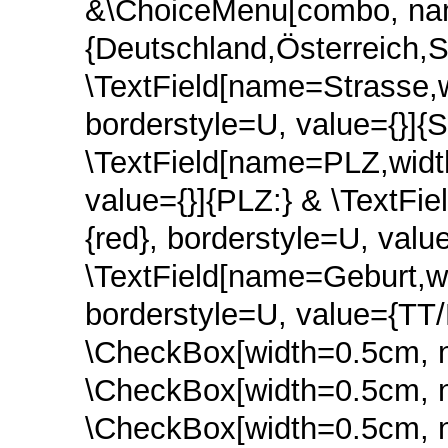
&\ChoiceMenu[combo, na
{Deutschland,Österreich,Sc
\TextField[name=Strasse,w
borderstyle=U, value={}]{S
\TextField[name=PLZ,width
value={}]{PLZ:} & \TextFi
{red}, borderstyle=U, value=
\TextField[name=Geburt,wi
borderstyle=U, value={TT/
\CheckBox[width=0.5cm, 
\CheckBox[width=0.5cm, n
\CheckBox[width=0.5cm, n