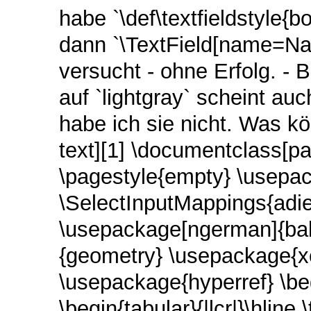
habe `\def\textfieldstyle{b
dann `\TextField[name=Nam
versucht - ohne Erfolg. - 
auf `lightgray` scheint au
habe ich sie nicht. Was k
text][1] \documentclass[pa
\pagestyle{empty} \usepac
\SelectInputMappings{adie
\usepackage[ngerman]{ba
{geometry} \usepackage{xc
\usepackage{hyperref} \b
\begin{tabular}{|lcr|}\hline 