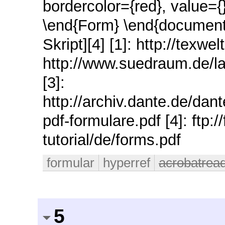
bordercolor={red}, value={
\end{Form} \end{document} [
Skript][4] [1]: http://texwe
http://www.suedraum.de/la
[3]:
http://archiv.dante.de/d
pdf-formulare.pdf [4]: ftp:/
tutorial/de/forms.pdf
formular
hyperref
acrobatrea
5