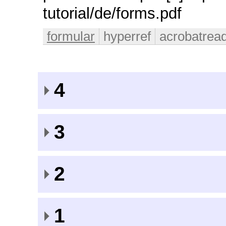
tutorial/de/forms.pdf
formular
hyperref
acrobatrea
4
3
2
1