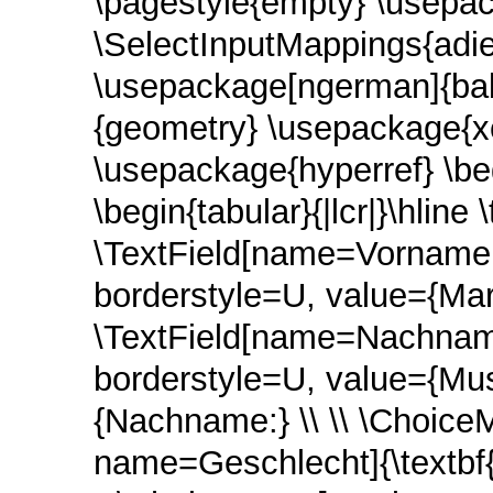
\pagestyle{empty} \usepac
\SelectInputMappings{adie
\usepackage[ngerman]{ba
{geometry} \usepackage{xc
\usepackage{hyperref} \b
\begin{tabular}{|lcr|}\hline 
\TextField[name=Vorname,
borderstyle=U, value={Mar
\TextField[name=Nachname
borderstyle=U, value={Mus
{Nachname:} \\ \\ \Choice
name=Geschlecht]{\textbf