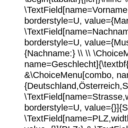
\TextField[name=Vorname,
borderstyle=U, value={Mar
\TextField[name=Nachname
borderstyle=U, value={Mus
{Nachname:} \\ \\ \Choice
name=Geschlecht]{\textbf
&\ChoiceMenu[combo, na
{Deutschland,Österreich,Sc
\TextField[name=Strasse,w
borderstyle=U, value={}]{S
\TextField[name=PLZ,width