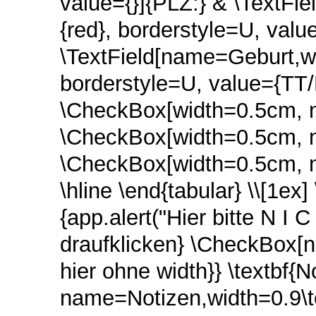
value={}]{PLZ:} & \TextFi
{red}, borderstyle=U, value=
\TextField[name=Geburt,wi
borderstyle=U, value={TT/
\CheckBox[width=0.5cm, 
\CheckBox[width=0.5cm, n
\CheckBox[width=0.5cm, n
\hline \end{tabular} \\[1e
{app.alert("Hier bitte N I C
draufklicken} \CheckBox[n
hier ohne width}} \textbf{No
name=Notizen,width=0.9\t