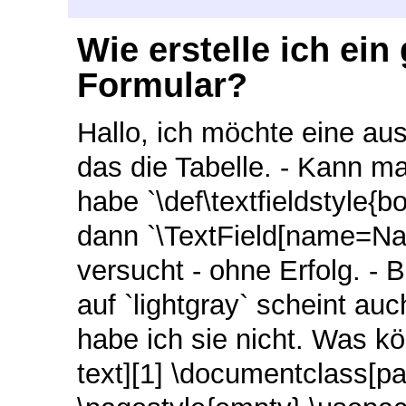
Wie erstelle ich ein
Formular?
Hallo, ich möchte eine ausf
das die Tabelle. - Kann ma
habe `\def\textfieldstyle{b
dann `\TextField[name=Nam
versucht - ohne Erfolg. - 
auf `lightgray` scheint au
habe ich sie nicht. Was k
text][1] \documentclass[pa