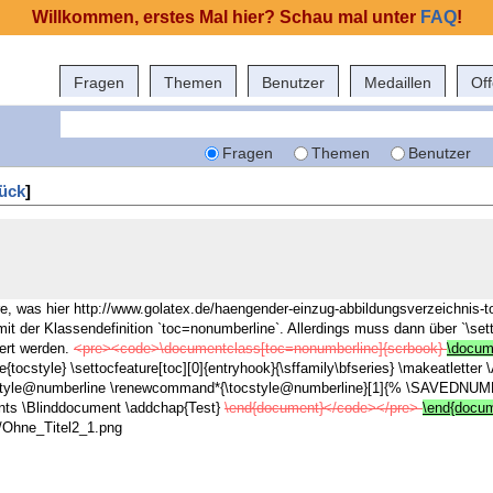
Willkommen, erstes Mal hier? Schau mal unter
FAQ
!
Fragen
Themen
Benutzer
Medaillen
Of
Fragen
Themen
Benutzer
ück
]
, was hier http://www.golatex.de/haengender-einzug-abbildungsverzeichnis-toc
mit der Klassendefinition `toc=nonumberline`. Allerdings muss dann über `\setto
iert werden.
<pre><code>\documentclass[toc=nonumberline]{scrbook}
\docum
e{tocstyle}
\settocfeature[toc][0]{entryhook}{\sffamily\bfseries}
\makeatletter
tyle@numberline
\renewcommand*{\tocstyle@numberline}[1]{%
\SAVEDNUMB
ents
\Blinddocument
\addchap{Test}
\end{document}</code></pre>
\end{docu
es/Ohne_Titel2_1.png