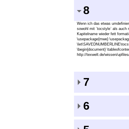
8
Wenn ich das etwas umdefiniere
sowohl mit `tocstyle` als auch 
Kapitelname wieder fett format
\usepackage{mwe} \usepackage{t
\let\SAVEDNUMBERLINE\tocst
\begin{document} \tableofcont
http://texwelt.de/wissen/upfil
7
6