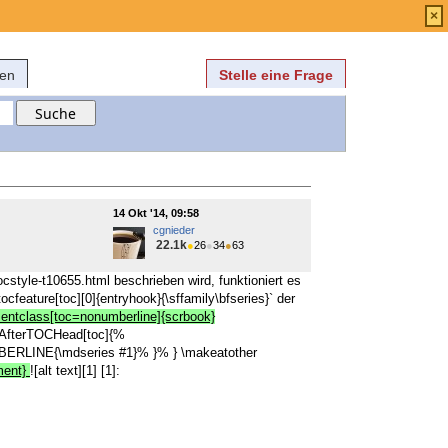
Anmelden
über
FAQ
×
fen
Stelle eine Frage
14 Okt '14, 09:58
cgnieder
22.1k
●
26
●
34
●
63
style-t10655.html beschrieben wird, funktioniert es
cfeature[toc][0]{entryhook}{\sffamily\bfseries}` der
entclass[toc=nonumberline]{scrbook}
\AfterTOCHead[toc]{%
ERLINE{\mdseries #1}%
}%
}
\makeatother
ment}
![alt text][1] [1]: