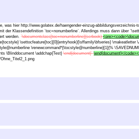
, was hier http://www.golatex.de/haengender-einzug-abbildungsverzeichnis-toc
mit der Klassendefinition `toc=nonumberline`. Allerdings muss dann über `\setto
iert werden.
`\documentclass[toc=nonumberline]{scrbook}
<pre><code>\docume
ocstyle} \settocfeature[toc][0]{entryhook}{\sffamily\bfseries} \makeatlette
yle@numberline \renewcommand*{\tocstyle@numberline}[1]{% \SAVEDNUMB
ents \Blinddocument \addchap{Test}
\end{document}`
\end{document}</code>
es/Ohne_Titel2_1.png