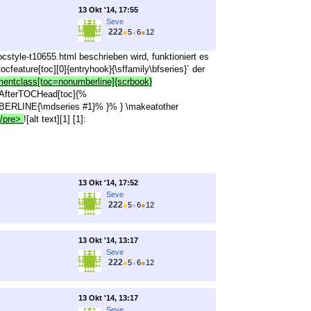
13 Okt '14, 17:55
Seve
222
●
5
●
6
●
12
style-t10655.html beschrieben wird, funktioniert es
cfeature[toc][0]{entryhook}{\sffamily\bfseries}` der
ntclass[toc=nonumberline]{scrbook}
r \AfterTOCHead[toc]{%
ERLINE{\mdseries #1}% }% } \makeatother
</pre>
![alt text][1] [1]:
13 Okt '14, 17:52
Seve
222
●
5
●
6
●
12
13 Okt '14, 13:17
Seve
222
●
5
●
6
●
12
13 Okt '14, 13:17
Seve