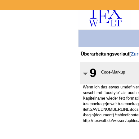
Überarbeitungsverlauf[
Zur
9
Code-Markup
Wenn ich das etwas umdefiniere
sowohl mit `tocstyle` als auch 
Kapitelname wieder fett format
\usepackage{mwe}
\usepackag
\let\SAVEDNUMBERLINE\tocs
\begin{document}
\tableofcont
http://texwelt.de/wissen/upfil