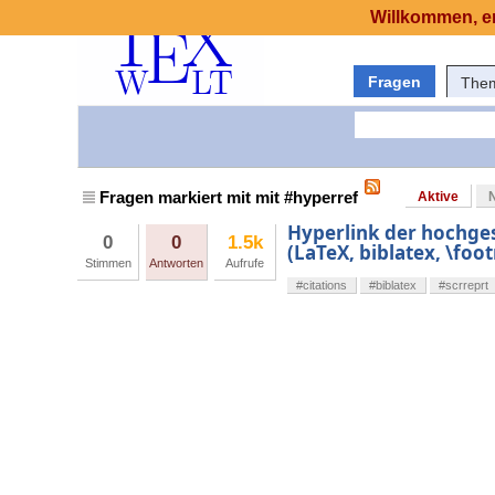
Willkommen, er
Fragen
The
Fragen markiert mit mit #hyperref
Aktive
Hyperlink der hochges
0
0
1.5k
(LaTeX, biblatex, \foo
Stimmen
Antworten
Aufrufe
#citations
#biblatex
#scrreprt