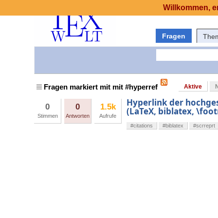
Willkommen, er
Fragen
The
Fragen markiert mit mit #hyperref
Aktive
Hyperlink der hochges
0
0
1.5k
(LaTeX, biblatex, \foo
Stimmen
Antworten
Aufrufe
#citations
#biblatex
#scrreprt