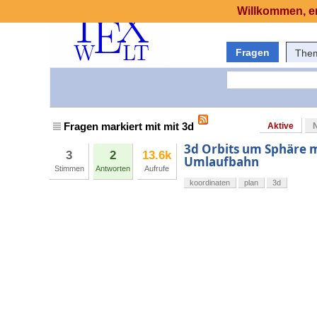
Willkommen, er
Fragen
The
Fragen markiert mit mit 3d
Aktive
3d Orbits um Sphäre 
3
2
13.6k
Umlaufbahn
Stimmen
Antworten
Aufrufe
koordinaten
plan
3d