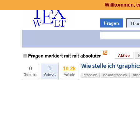
Willkommen, er
Fragen
The
Fragen markiert mit mit absoluter
Aktive
Wie stelle ich \graphi
0
1
10.2k
Stimmen
Antwort
Aufrufe
graphicx
includegraphics
abso