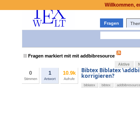
Willkommen, er
Fragen
The
Fragen markiert mit mit addbibresource
Aktive
Bibtex Biblatex \addb
0
1
10.9k
korrigieren?
Stimmen
Antwort
Aufrufe
biblatex
bibtex
addbibresourc