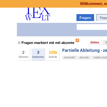
Willkommen, er
Fragen
The
Fragen markiert mit mit akzente
Aktive
Partielle Ableitung - 
2
3
105k
Stimmen
Antworten
Aufrufe
amsmath
akzente
mathe-mod