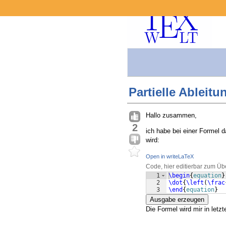
Partielle Ableitu
Hallo zusammen,
2
ich habe bei einer Formel d
wird:
Open in writeLaTeX
Code, hier editierbar zum Üb
1
\begin
{
equation
}
2
\dot
{
\left
(
\frac
3
\end
{
equation
}
Ausgabe erzeugen
Die Formel wird mir in letzt