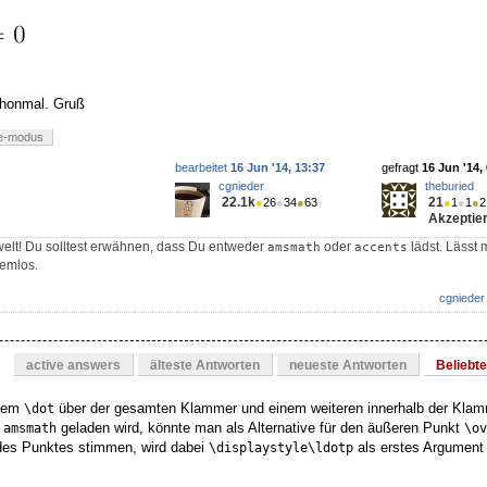
schonmal. Gruß
e-modus
bearbeitet
16 Jun '14, 13:37
gefragt
16 Jun '14,
cgnieder
theburied
22.1k
21
●
26
●
34
●
63
●
1
●
1
●
2
Akzeptier
elt! Du solltest erwähnen, dass Du entweder
oder
lädst. Lässt
amsmath
accents
lemlos.
cgnieder
active answers
älteste Antworten
neueste Antworten
Beliebt
inem
über der gesamten Klammer und einem weiteren innerhalb der Klam
\dot
n
geladen wird, könnte man als Alternative für den äußeren Punkt
amsmath
\ov
des Punktes stimmen, wird dabei
als erstes Argument
\displaystyle\ldotp