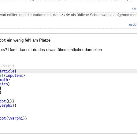
cis
ort editiert und die Variante mit dem
als übliche Schreibweise aufgenommen
d/dt
esdd
ein wenig fehl am Platze.
dot
? Damit kannst du das etwas übersichtlicher darstellen.
ics
ersetzen:
article
}
8
]
{
inputenc
}
math
}
sics
}
}
}
dot
{
L
}}
varphi
}}
dot
{
\varphi
}}