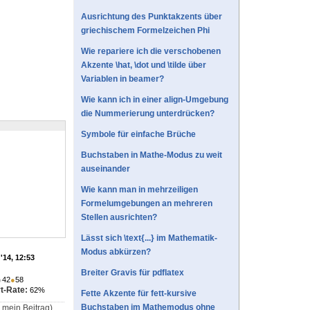
Ausrichtung des Punktakzents über
griechischem Formelzeichen Phi
Wie repariere ich die verschobenen
Akzente \hat, \dot und \tilde über
Variablen in beamer?
Wie kann ich in einer align-Umgebung
die Nummerierung unterdrücken?
Symbole für einfache Brüche
Buchstaben in Mathe-Modus zu weit
auseinander
Wie kann man in mehrzeiligen
Formelumgebungen an mehreren
Stellen ausrichten?
Lässt sich \text{...} im Mathematik-
Modus abkürzen?
'14, 12:53
Breiter Gravis für pdflatex
●
42
●
58
t-Rate:
62%
Fette Akzente für fett-kursive
Buchstaben im Mathemodus ohne
 mein Beitrag).