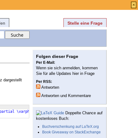
Anmelden
über
FAQ
×
fen
Stelle eine Frage
Folgen dieser Frage
Per E-Mail:
Wenn sie sich anmelden, kommen
Sie für alle Updates hier in Frage
z dargestellt
Per RSS:
Antworten
Antworten und Kommentare
partial
\varphi
}
=0
Doppelte Chance auf
kostenloses Buch:
Buchverschenkung auf LaTeX.org
Book Giveaway on StackExchange