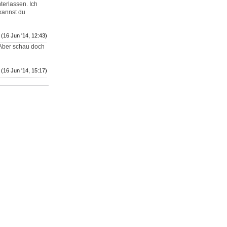
erlassen. Ich
 kannst du
(16 Jun '14, 12:43)
Aber schau doch
(16 Jun '14, 15:17)