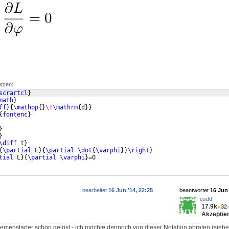
etzen:
scrartcl
}
math
}
ff
}
{
\mathop
{
}
\!
\mathrm
{
d
}}
{
fontenc
}
}
}
\diff
 t
}
{
\partial
 L
}
{
\partial
\dot
{
\varphi
}}
\right
)
tial
 L
}
{
\partial
\varphi
}
=0
bearbeitet
16 Jun '14, 22:25
beantwortet
16 Jun 
esdd
17.9k
●
32
Akzeptier
menstarter schön gelöst - ich möchte dennoch von dieser Notation abraten (siehe