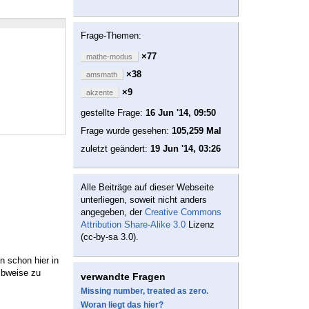
Frage-Themen:
×77
mathe-modus
×38
amsmath
×9
akzente
gestellte Frage:
16 Jun '14, 09:50
Frage wurde gesehen:
105,259 Mal
zuletzt geändert:
19 Jun '14, 03:26
Alle Beiträge auf dieser Webseite
unterliegen, soweit nicht anders
angegeben, der
Creative Commons
Attribution Share-Alike 3.0
Lizenz
(cc-by-sa 3.0).
n schon hier in
ibweise zu
verwandte Fragen
Missing number, treated as zero.
Woran liegt das hier?