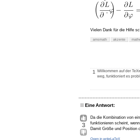
Vielen Dank für die Hilfe 
amsmath
akzente
math
Willkommen auf der TeXw
1
weg, funktioniert es prob
Eine Antwort:
Da die Kombination von e
funktionieren scheint, wen
3
Damit Größe und Position 
Open in writeLaTeX