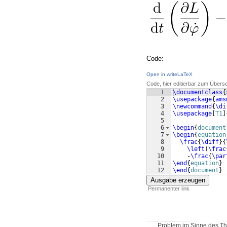
Code:
Open in writeLaTeX
Code, hier editierbar zum Übers
1
\documentclass
{
2
\usepackage
{
ams
3
\newcommand
{
\di
4
\usepackage
[
T1
]
5
6
\begin
{
document
7
\begin
{
equation
8
\frac
{
\diff
}
{
9
\left
(
\frac
10
    -
\frac
{
\par
11
\end
{
equation
}
12
\end
{
document
}
Ausgabe erzeugen
Permanenter link
Problem im Sinne des The