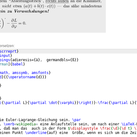
ersetzen:
scrreprt
}
input
}
pings
{
adieresis=
{
ä
}
,  germandbls=
{
ß
}}
rman
]
{
babel
}
math, amssymb, amsfonts
}
d
}
{{
\operatorname
{
d
}}}
}
}
c
{
\partial
 L
}
{
\partial
\dot
{
\varphi
}}
\right
)}
-
\frac
{
\partial
 L
}
{
ie Euler-Lagrange-Gleichung sein. 
\par
. 
\verb
+
wikipedia
+
 eine Anlaufstelle sein, um nach einer 
\LaTeX
-
, daß man das  auch in der Form 
$
\displaystyle
\frac
{
\d
}{
\d
 t} 
\
einen Punkt 
\underline
{
auf
}
 eine  Größe, wenn es sich um die Zei