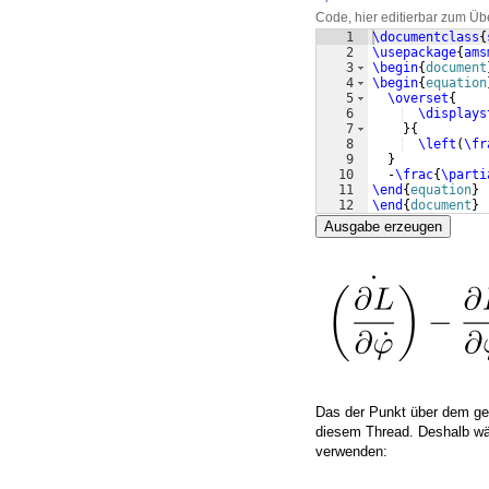
Code, hier editierbar zum Üb
1
\documentclass
{
2
\usepackage
{
ams
3
\begin
{
document
4
\begin
{
equation
5
\overset
{
6
\displays
7
}
{
8
\left
(
\fr
9
}
10
  -
\frac
{
\parti
11
\end
{
equation
}
12
\end
{
document
}
Ausgabe erzeugen
Das der Punkt über dem ges
diesem Thread. Deshalb wär
verwenden: