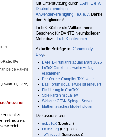
Mit Unterstützung durch
DANTE e.V.:
Deutschsprachige
Anwendervereinigung TeX e.V.
Danke
den Mitgliedern!
LaTeX-Bücher als Willkommens-
Geschenk für DANTE Neumitglieder.
Mehr dazu:
LaTeX.net/verein
 09:50
Aktuelle Beiträge im
Community-
Blog
:
t-Rate:
0%
DANTE-Frühjahrstagung März 2026
LaTeX Cookbook zweite Auflage
 man beide Pakete
erschienen
Der Online-Compiler TeXlive.net
(16 Jun '14, 12:55)
Das Forum goLaTeX.de ist erneuert
Einführung in ConTeXt
Spielkarten mit LaTeX
Weiterer CTAN Spiegel-Server
este Antworten
Mathematisches Modell plotten
mer nicht zu
Diskussionsforen:
nutzen.
erset
goLaTeX
(Deutsch)
 verwendet:
LaTeX.org
(Englisch)
TeXnique.fr
(französisch)