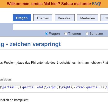
Willkommen, erstes Mal hier? Schau mal unter
FAQ
!
Fragen
Themen
Benutzer
Medaillen
Of
Fragen
Themen
Benutzer
ng - zeichen verspringt
as Problem, dass das Phi unterhalb des Bruchstriches nicht am richtigen Plat
ersetzen:
{
\partial
 L
}
{
\partial
\dot
{
\varphi
}}
\right
)}
-
\frac
{
\partial
 L
}
{
\
endlich so kompiliert: