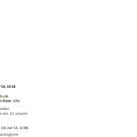
'14, 10:18
45
●
66
t-Rate:
43%
samten
n hin. Es scheint
(16 Jun '14, 11:08)
sprüngliche