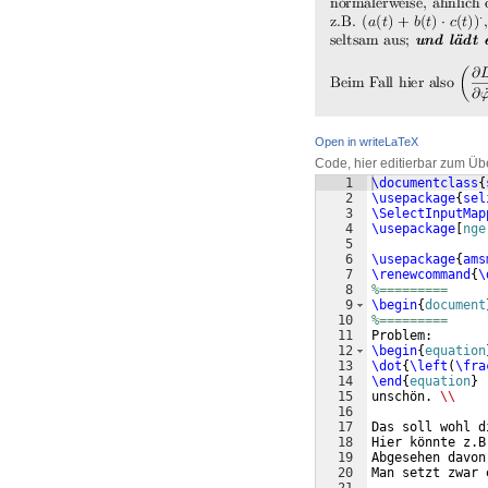
Open in writeLaTeX
Code, hier editierbar zum Üb
1
\documentclass
{
2
\usepackage
{
sel
3
\SelectInputMap
4
\usepackage
[
nge
5
6
\usepackage
{
ams
7
\renewcommand
{
\
8
%=========
9
\begin
{
document
10
%=========
11
Problem: 
12
\begin
{
equation
13
\dot
{
\left
(
\fra
14
\end
{
equation
}
15
unschön. 
\\
16
17
Das soll wohl d
18
Hier könnte z.B
19
Abgesehen davon
20
Man setzt zwar 