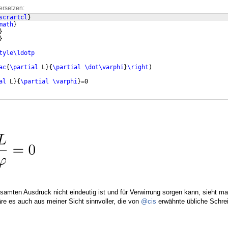
ersetzen:
scrartcl
}
math
}
}
}
tyle\ldotp
ac
{
\partial
 L
}
{
\partial
\dot\varphi
}
\right
)
al
 L
}
{
\partial
\varphi
}
=0
amten Ausdruck nicht eindeutig ist und für Verwirrung sorgen kann, sieht ma
e es auch aus meiner Sicht sinnvoller, die von
@cis
erwähnte übliche Schre