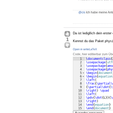
@cis
Ich habe meine Antw
Da ist ledigllich dein erster
1
Kennst du das Paket
phys
Open in writeLaTeX
Code, hier editierbar zum Üb
1
\documentclass
{
2
\usepackage
[
utf
3
\usepackage
{
ams
4
\usepackage
{
phy
5
\begin
{
document
6
\begin
{
equation
7
\left
(
8
\frac
{
\partial\
9
{
\partial\dot
{
\
10
\right
)
\quad
11
\left
(
12
\pdv
{
\dot
{
L
}}
{
\
13
\right
)
14
\end
{
equation
}
15
\end
{
document
}