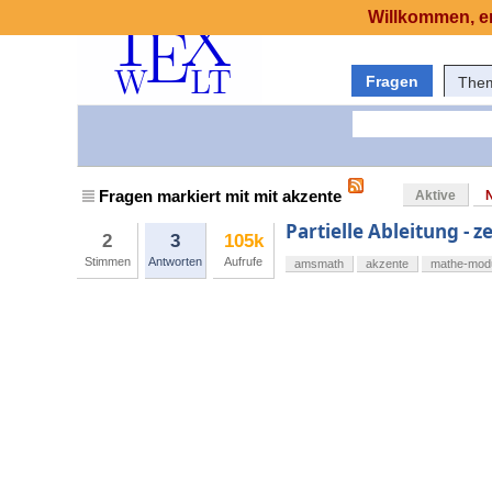
Willkommen, er
Fragen
The
Fragen markiert mit mit akzente
Aktive
Partielle Ableitung - 
2
3
105k
Stimmen
Antworten
Aufrufe
amsmath
akzente
mathe-mod