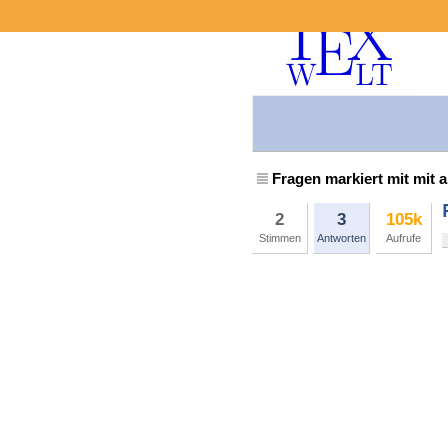
Fragen markiert mit mit 
2
3
105k
Stimmen
Antworten
Aufrufe