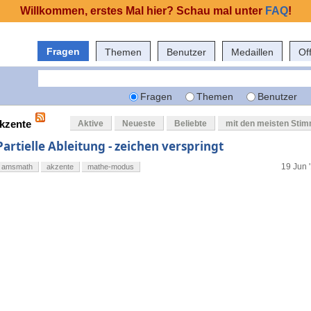
Willkommen, erstes Mal hier? Schau mal unter
FAQ
!
Fragen
Themen
Benutzer
Medaillen
Of
Fragen
Themen
Benutzer
akzente
Aktive
Neueste
Beliebte
mit den meisten Sti
Partielle Ableitung - zeichen verspringt
19 Jun 
amsmath
akzente
mathe-modus