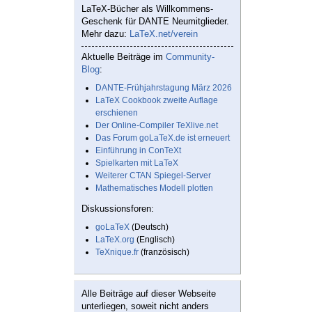
LaTeX-Bücher als Willkommens-
Geschenk für DANTE Neumitglieder.
Mehr dazu:
LaTeX.net/verein
Aktuelle Beiträge im
Community-
Blog
:
DANTE-Frühjahrstagung März 2026
LaTeX Cookbook zweite Auflage
erschienen
Der Online-Compiler TeXlive.net
Das Forum goLaTeX.de ist erneuert
Einführung in ConTeXt
Spielkarten mit LaTeX
Weiterer CTAN Spiegel-Server
Mathematisches Modell plotten
Diskussionsforen:
goLaTeX
(Deutsch)
LaTeX.org
(Englisch)
TeXnique.fr
(französisch)
Alle Beiträge auf dieser Webseite
unterliegen, soweit nicht anders