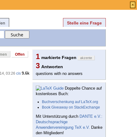
Anmelden
über
FAQ
×
fen
Stelle eine Frage
mmen
Offen
1
markierte Fragen
akzente
3
Antworten
9.6k
'14, 03:26
cis
questions with no answers
Doppelte Chance auf
kostenloses Buch:
Buchverschenkung auf LaTeX.org
Book Giveaway on StackExchange
Mit Unterstützung durch
DANTE e.V.:
Deutschsprachige
Anwendervereinigung TeX e.V.
Danke
den Mitgliedern!