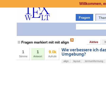
Willkommen, er
Fragen
The
Fragen markiert mit mit align
Aktive
Wie verbessere ich d
1
1
9.0k
Umgebung?
Stimme
Antwort
Aufrufe
align
layout
termumformung