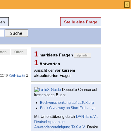
Anmelden
über
FAQ
×
fen
Stelle eine Frage
mmen
Offen
1
markierte Fragen
alphadin
1
Antworten
Ansicht der
vor kurzem
1
22:46
KaiHawaii
aktualisierten
Fragen
Doppelte Chance auf
kostenloses Buch:
Buchverschenkung auf LaTeX.org
Book Giveaway on StackExchange
Mit Unterstützung durch
DANTE e.V.:
Deutschsprachige
Anwendervereinigung TeX e.V.
Danke