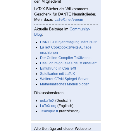
den Mitgliedern!
LaTeX-Bücher als Willkommens-
Geschenk für DANTE Neumitglieder.
Mehr dazu:
LaTeX.net/verein
Aktuelle Beiträge im
Community-
Blog
:
DANTE-Frühjahrstagung März 2026
LaTeX Cookbook zweite Auflage
erschienen
Der Online-Compiler TeXlive.net
Das Forum goLaTeX.de ist erneuert
Einführung in ConTeXt
Spielkarten mit LaTeX
Weiterer CTAN Spiegel-Server
Mathematisches Modell plotten
Diskussionsforen:
goLaTeX
(Deutsch)
LaTeX.org
(Englisch)
TeXnique.fr
(französisch)
Alle Beiträge auf dieser Webseite