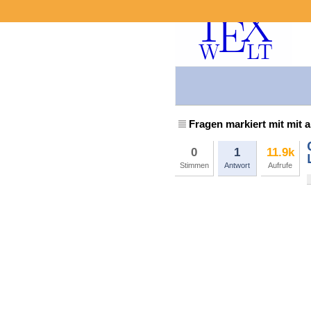
Fragen markiert mit mit 
0
1
11.9k
Stimmen
Antwort
Aufrufe