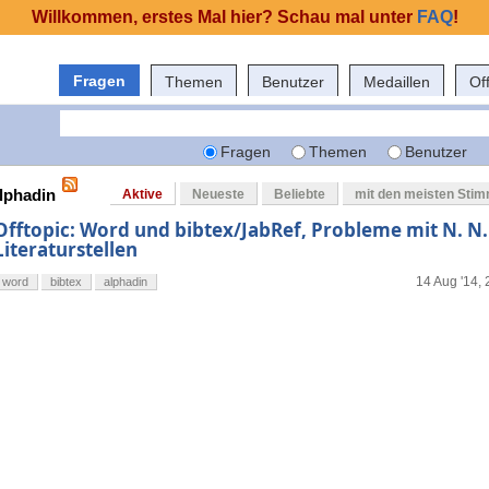
Willkommen, erstes Mal hier? Schau mal unter
FAQ
!
Fragen
Themen
Benutzer
Medaillen
Of
Fragen
Themen
Benutzer
alphadin
Aktive
Neueste
Beliebte
mit den meisten Sti
Offtopic: Word und bibtex/JabRef, Probleme mit N. N.
Literaturstellen
14 Aug '14, 
word
bibtex
alphadin