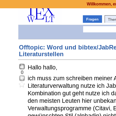
Willkommen, er
Fragen
The
Offtopic: Word und bibtex/JabRe
Literaturstellen
Hallo hallo,
0
ich muss zum schreiben meiner Ar
Literaturverwaltung nutze ich Ja
Kombination gut geht nutze ich d
den meisten Leuten hier unbekan
Verwaltungsprogramme (Citavi, E
gewünschten Stil (alphadin) nich