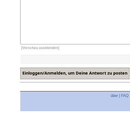
[Vorschau ausblenden]
über
|
FAQ