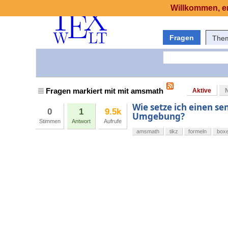
Willkommen, er
Fragen
The
Fragen markiert mit mit amsmath
Aktive
Wie setze ich einen se
0
1
9.5k
Umgebung?
Stimmen
Antwort
Aufrufe
amsmath
tikz
formeln
box