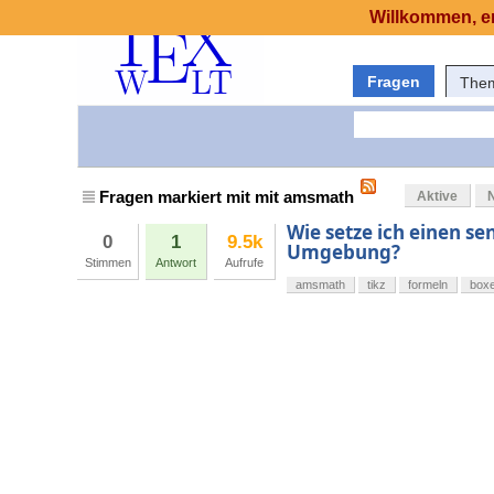
Willkommen, er
Fragen
The
Fragen markiert mit mit amsmath
Aktive
Wie setze ich einen se
0
1
9.5k
Umgebung?
Stimmen
Antwort
Aufrufe
amsmath
tikz
formeln
box