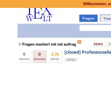
Willkommen, er
Fragen
The
Fragen markiert mit mit auftrag
Aktive
[closed] Professionell
0
0
3.7k
Stimmen
Antworten
Aufrufe
auftrag