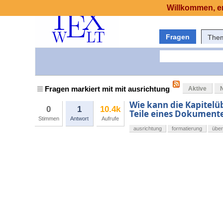
Willkommen, er
Fragen
The
Fragen markiert mit mit ausrichtung
Aktive
Wie kann die Kapitelüb
0
1
10.4k
Teile eines Dokumente
Stimmen
Antwort
Aufrufe
ausrichtung
formatierung
über