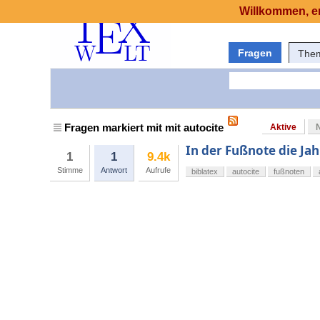
Willkommen, er
Fragen
The
Fragen markiert mit mit autocite
Aktive
In der Fußnote die Ja
1
1
9.4k
Stimme
Antwort
Aufrufe
biblatex
autocite
fußnoten