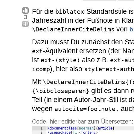
Für die
-Standardstile is
biblatex
3
Jahreszahl in der Fußnote in K
von
\DeclareInnerCiteDelims
b
Dazu musst Du zunächst den Sta
-Äquivalent ersetzen (der N
ext
ist
also z.B.
ext-⟨style⟩
ext-au
), hier also
icomp
style=ext-aut
Mit
\DeclareInnerCiteDelims{f
gibt es dann 
{\bibcloseparen}
Teil (in einem Autor-Jahr-Stil ist
wegen
auc
autocite=footnote,
Code, hier editierbar zum Übersetzen:
1
\documentclass
[
ngerman
]
{
article
}
2
\usepackage
[
T1
]
{
fontenc
}