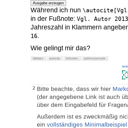
Ausgabe erzeugen
Während ich nun
\autocite[Vgl
in der Fußnote:
Vgl. Autor 201
Jahreszahl in Klammern angeben,
.
16
Wie gelingt mir das?
biblatex
autocite
fußnoten
authoryearstyle
bear
Bitte beachte, dass wir hier
Markd
2
(der angegebene Link ist auch ü
über dem Eingabefeld für Fragen/
Außerdem ist es zweckmäßig nic
ein
vollständiges Minimalbeispiel