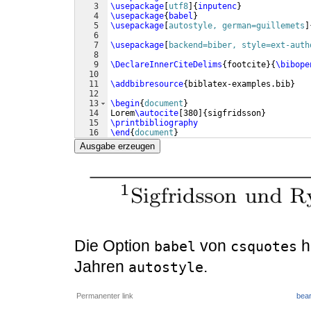
3
\usepackage
[
utf8
]
{
inputenc
}
4
\usepackage
{
babel
}
5
\usepackage
[
autostyle, german=guillemets
]
6
7
\usepackage
[
backend=biber, style=ext-auth
8
9
\DeclareInnerCiteDelims
{
footcite
}
{
\bibope
10
11
\addbibresource
{
biblatex-examples.bib
}
12
13
\begin
{
document
}
14
Lorem
\autocite
[
380
]
{
sigfridsson
}
15
\printbibliography
16
\end
{
document
}
Ausgabe erzeugen
Die Option
von
h
babel
csquotes
Jahren
.
autostyle
Permanenter link
bear