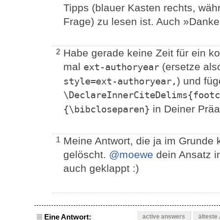
Tipps (blauer Kasten rechts, wäh
Frage) zu lesen ist. Auch »Danke 
Habe gerade keine Zeit für ein k
2
mal
(ersetze al
ext-authoryear
) und füg
style=ext-authoryear,
\DeclareInnerCiteDelims{footc
in Deiner Präa
{\bibcloseparen}
Meine Antwort, die ja im Grunde 
1
gelöscht.
@moewe
dein Ansatz i
auch geklappt :)
Eine Antwort:
active answers
älteste