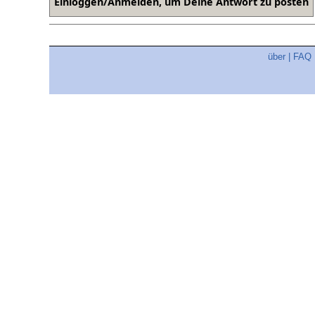
über
|
FAQ