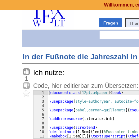
Willkommen, er
Fragen
The
In der Fußnote die Jahreszahl 
Ich nutze:
1
Code, hier editierbar zum Übersetzen:
1
\documentclass
[
12pt,a4paper
]
{
book
}
2
3
\usepackage
[
style=authoryear, autocite=fo
4
5
\usepackage
[
babel,german=guillemets
]
{
csqu
6
7
\addbibresource
{
literatur.bib
}
8
9
\usepackage
{
scrextend
}
10
\deffootnote
{
1.5em
}
{
1em
}
{
%Fussnoten links
11
\makebox
[
1.5em
]
[
l
]
{
\textsuperscript
{
\thef