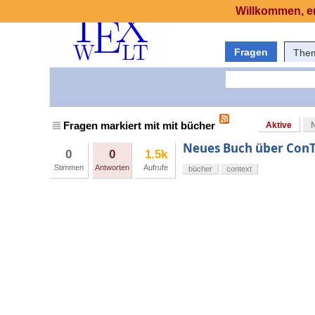
Willkommen, er
Fragen
The
Fragen markiert mit mit bücher
Aktive
Neues Buch über Con
0
0
1.5k
Stimmen
Antworten
Aufrufe
bücher
context