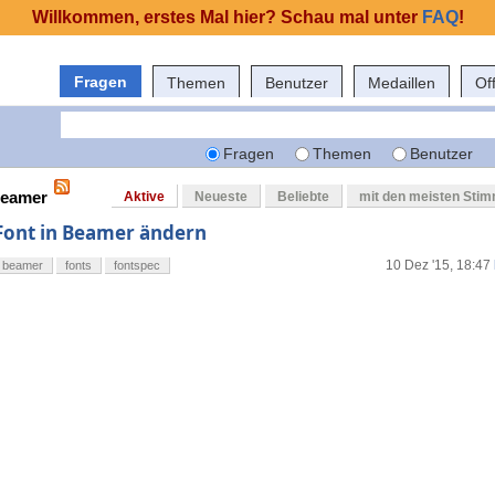
Willkommen, erstes Mal hier? Schau mal unter
FAQ
!
Fragen
Themen
Benutzer
Medaillen
Of
Fragen
Themen
Benutzer
beamer
Aktive
Neueste
Beliebte
mit den meisten Sti
Font in Beamer ändern
10 Dez '15, 18:47
beamer
fonts
fontspec