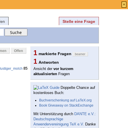
Anmelden
über
FAQ
×
fen
Stelle eine Frage
mmen
Offen
1
markierte Fragen
beamer
1
Antworten
85
lustiger_molch
Ansicht der
vor kurzem
aktualisierten
Fragen
Doppelte Chance auf
kostenloses Buch:
Buchverschenkung auf LaTeX.org
Book Giveaway on StackExchange
Mit Unterstützung durch
DANTE e.V.:
Deutschsprachige
Anwendervereinigung TeX e.V.
Danke