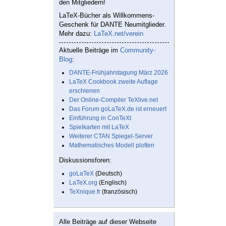
den Mitgliedern!
LaTeX-Bücher als Willkommens-
Geschenk für DANTE Neumitglieder.
Mehr dazu:
LaTeX.net/verein
Aktuelle Beiträge im
Community-
Blog
:
DANTE-Frühjahrstagung März 2026
LaTeX Cookbook zweite Auflage
erschienen
Der Online-Compiler TeXlive.net
Das Forum goLaTeX.de ist erneuert
Einführung in ConTeXt
Spielkarten mit LaTeX
Weiterer CTAN Spiegel-Server
Mathematisches Modell plotten
Diskussionsforen:
goLaTeX
(Deutsch)
LaTeX.org
(Englisch)
TeXnique.fr
(französisch)
Alle Beiträge auf dieser Webseite