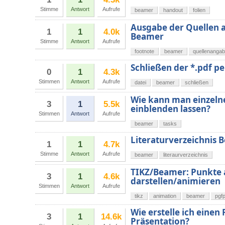
Stimme
Antwort
Aufrufe
beamer
handout
folien
Ausgabe der Quellen au
1
1
4.0k
Beamer
Stimme
Antwort
Aufrufe
footnote
beamer
quellenanga
Schließen der *.pdf p
0
1
4.3k
Stimmen
Antwort
Aufrufe
datei
beamer
schließen
Wie kann man einzeln
3
1
5.5k
einblenden lassen?
Stimmen
Antwort
Aufrufe
beamer
tasks
Literaturverzeichnis 
1
1
4.7k
Stimme
Antwort
Aufrufe
beamer
literaurverzeichnis
TIKZ/Beamer: Punkte a
3
1
4.6k
darstellen/animieren
Stimmen
Antwort
Aufrufe
tikz
animation
beamer
pgfp
Wie erstelle ich einen
3
1
14.6k
Präsentation?