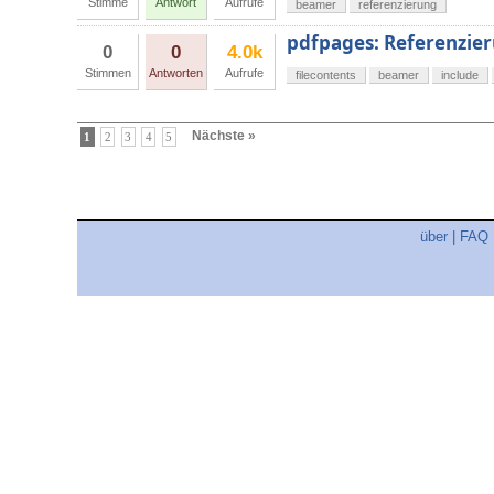
Stimme
Antwort
Aufrufe
beamer
referenzierung
pdfpages: Referenzie
0
0
4.0k
Stimmen
Antworten
Aufrufe
filecontents
beamer
include
Nächste »
1
2
3
4
5
über
|
FAQ