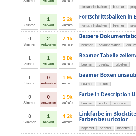
Stimmen
Antwort
Aufrufe
fortschrittsbalken
beamer
pro
Fortschrittsbalken in
1
1
5.2k
Stimme
Antwort
Aufrufe
fortschrittsbalken
beamer
pro
Bessere Dokumentatio
0
2
7.1k
Stimmen
Antworten
Aufrufe
beamer
dokumentation
dokum
Beamer Tabelle zeilen
1
1
5.0k
Stimme
Antwort
Aufrufe
beamer
overlay
tabellen
beamer Boxen unsaub
1
0
1.9k
Stimme
Antworten
Aufrufe
beamer
boxen
Farbe in Description
0
0
1.9k
Stimmen
Antworten
Aufrufe
beamer
xcolor
enumitem
Linkfarbe im Blocktit
0
1
4.3k
Farben bei urlcolor
Stimmen
Antwort
Aufrufe
hyperref
beamer
blocktitel