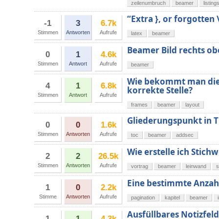
zeilenumbruch
beamer
listing
“Extra }, or forgotten
-1
3
6.7k
Stimmen
Antworten
Aufrufe
latex
beamer
Beamer Bild rechts ob
0
1
4.6k
Stimmen
Antwort
Aufrufe
beamer
Wie bekommt man die
4
1
6.8k
korrekte Stelle?
Stimmen
Antwort
Aufrufe
frames
beamer
layout
Gliederungspunkt in
0
0
1.6k
Stimmen
Antworten
Aufrufe
toc
beamer
addsec
Wie erstelle ich Stich
2
2
26.5k
Stimmen
Antworten
Aufrufe
vortrag
beamer
leinwand
s
Eine bestimmte Anzahl
1
0
2.2k
Stimme
Antworten
Aufrufe
pagination
kapitel
beamer
Ausfüllbares Notizfel
1
1
4.3k