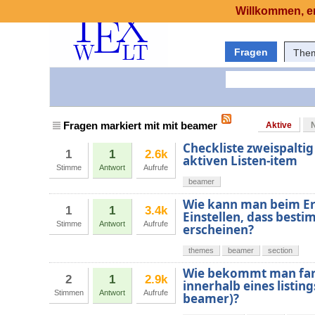
Willkommen, er
Fragen
The
Fragen markiert mit mit beamer
Aktive
Checkliste zweispaltig
1
1
2.6k
aktiven Listen-item
Stimme
Antwort
Aufrufe
beamer
Wie kann man beim Er
1
1
3.4k
Einstellen, dass besti
Stimme
Antwort
Aufrufe
erscheinen?
themes
beamer
section
Wie bekommt man far
2
1
2.9k
innerhalb eines listi
Stimmen
Antwort
Aufrufe
beamer)?