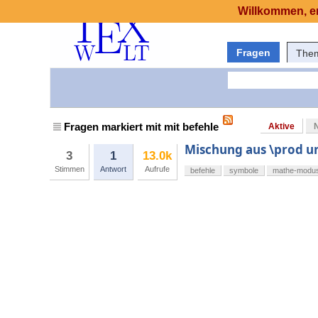
Willkommen, er
Fragen
The
Fragen markiert mit mit befehle
Aktive
Mischung aus \prod u
3
1
13.0k
Stimmen
Antwort
Aufrufe
befehle
symbole
mathe-modu