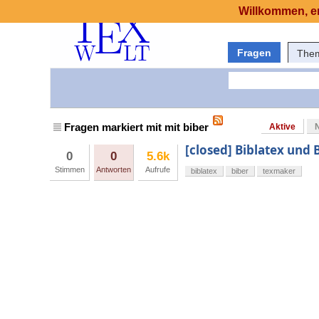
Willkommen, er
Fragen
The
Fragen markiert mit mit biber
Aktive
[closed] Biblatex und
0
0
5.6k
Stimmen
Antworten
Aufrufe
biblatex
biber
texmaker