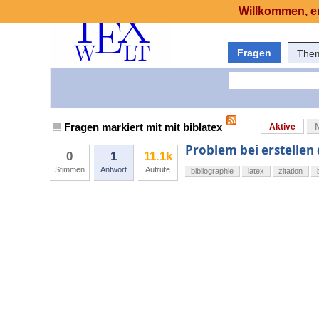
Willkommen, er
Fragen
The
Fragen markiert mit mit biblatex
Aktive
Problem bei erstellen 
0
1
11.1k
Stimmen
Antwort
Aufrufe
bibliographie
latex
zitation