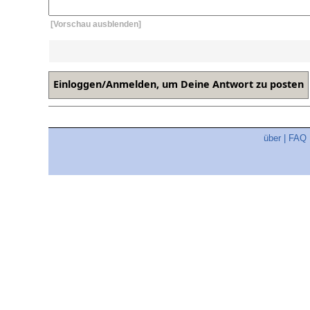
[Vorschau ausblenden]
über
|
FAQ