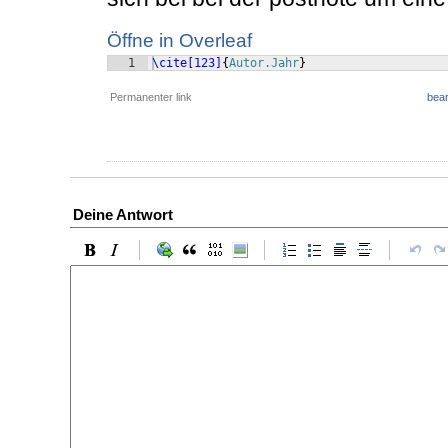
Öffne in Overleaf
1
\cite[123]
{
Autor.Jahr
}
Permanenter link
bear
Deine Antwort