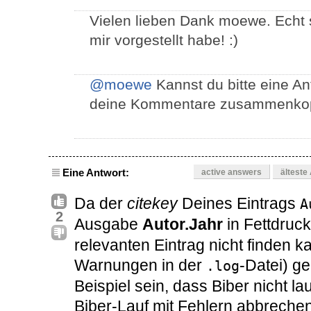
Vielen lieben Dank moewe. Echt su
mir vorgestellt habe! :)
@moewe
Kannst du bitte eine An
deine Kommentare zusammenkop
Eine Antwort:
active answers
älteste
Da der
citekey
Deines Eintrags
A
2
Ausgabe
Autor.Jahr
in Fettdruck
relevanten Eintrag nicht finden 
Warnungen in der
-Datei) g
.log
Beispiel sein, dass Biber nicht 
Biber-Lauf mit Fehlern abbreche