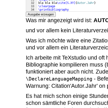
32
bla bla bla
\cite[S.XY]
{
Autor.Jahr
}
33
\clearpage
34
\printbibliography
Ausgabe erzeugen
Was mir angezeigt wird ist:
AUT
und vor allem kein Literaturverze
Was ich möchte wäre eine Zitation
und vor allem ein Literaturverzei
Ich arbeite mit TeXstudio und oft
Bibliographie kompilieren muss (b
funktioniert aber auch nicht. Zud
- Befe
\DeclareLanguageMapping
Warnung: Citation'Autor.Jahr' on
Es hat mich schon einige Stunde
schon sämtliche Foren durchsuc