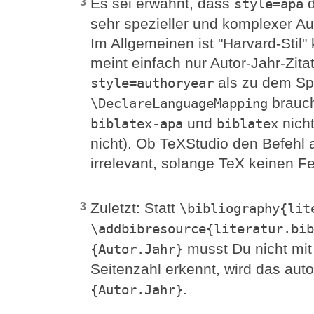
Es sei erwähnt, dass
d
3
style=apa
sehr spezieller und komplexer Aut
Im Allgemeinen ist "Harvard-Stil" 
meint einfach nur Autor-Jahr-Zita
als zu dem Spe
style=authoryear
brauch
\DeclareLanguageMapping
und
nich
biblatex-apa
biblatex
nicht). Ob TeXStudio den Befehl a
irrelevant, solange TeX keinen Fe
Zuletzt: Statt
3
\bibliography{lit
\addbibresource{literatur.bib
musst Du nicht mi
{Autor.Jahr}
Seitenzahl erkennt, wird das aut
.
{Autor.Jahr}