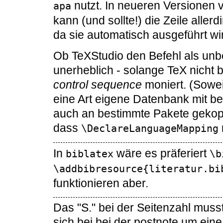
nutzt. In neueren Versionen
apa
kann (und sollte!) die Zeile aller
da sie automatisch ausgeführt wi
Ob TeXStudio den Befehl als unbe
unerheblich - solange TeX nicht 
control sequence
moniert. (Sowei
eine Art eigene Datenbank mit be
auch an bestimmte Pakete gekoppel
dass
\DeclareLanguageMapping
In
wäre es präferiert
biblatex
\b
\addbibresource{literatur.bi
funktionieren aber.
Das "S." bei der Seitenzahl muss
sich bei bei der postnote um ein