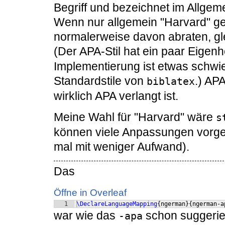
Begriff und bezeichnet im Allgeme
Wenn nur allgemein "Harvard" gef
normalerweise davon abraten, gl
(Der APA-Stil hat ein paar Eigen
Implementierung ist etwas schwi
Standardstile von
.) AP
biblatex
wirklich APA verlangt ist.
Meine Wahl für "Harvard" wäre
s
können viele Anpassungen vorg
mal mit weniger Aufwand).
Das
Öffne in Overleaf
1
\DeclareLanguageMapping
{
ngerman
}
{
ngerman-a
war wie das
schon suggerie
-apa