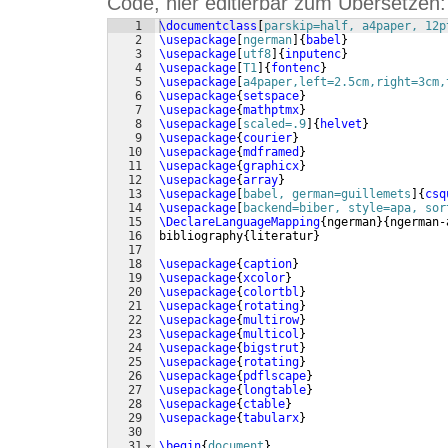
Code, hier editierbar zum Übersetzen:
1
\documentclass
[
parskip=half, a4paper, 12p
2
\usepackage
[
ngerman
]
{
babel
}
3
\usepackage
[
utf8
]
{
inputenc
}
4
\usepackage
[
T1
]
{
fontenc
}
5
\usepackage
[
a4paper,left=2.5cm,right=3cm,
6
\usepackage
{
setspace
}
7
\usepackage
{
mathptmx
}
8
\usepackage
[
scaled=.9
]
{
helvet
}
9
\usepackage
{
courier
}
10
\usepackage
{
mdframed
}
11
\usepackage
{
graphicx
}
12
\usepackage
{
array
}
13
\usepackage
[
babel, german=guillemets
]
{
csq
14
\usepackage
[
backend=biber, style=apa, sor
15
\DeclareLanguageMapping
{
ngerman
}
{
ngerman-
16
bibliography
{
literatur
}
17
18
\usepackage
{
caption
}
19
\usepackage
{
xcolor
}
20
\usepackage
{
colortbl
}
21
\usepackage
{
rotating
}
22
\usepackage
{
multirow
}
23
\usepackage
{
multicol
}
24
\usepackage
{
bigstrut
}
25
\usepackage
{
rotating
}
26
\usepackage
{
pdflscape
}
27
\usepackage
{
longtable
}
28
\usepackage
{
ctable
}
29
\usepackage
{
tabularx
}
30
31
\begin
{
document
}