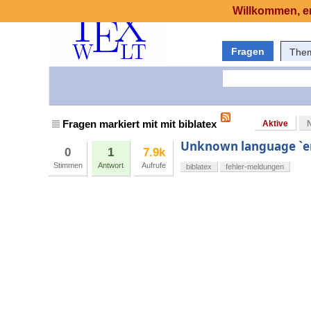
Willkommen, er
Fragen
The
Fragen markiert mit mit biblatex
Aktive
Unknown language `eng
0
1
7.9k
Stimmen
Antwort
Aufrufe
biblatex
fehler-meldungen