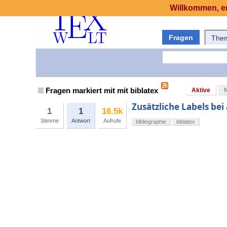
Willkommen, er
Fragen
The
Fragen markiert mit mit biblatex
Aktive
Zusätzliche Labels bei
1
1
16.5k
Stimme
Antwort
Aufrufe
bibliographie
biblatex