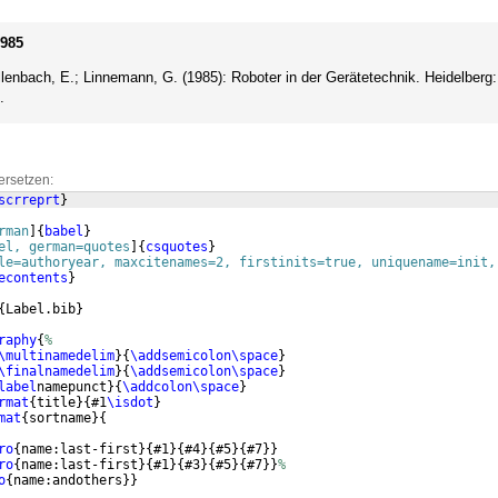
1985
lenbach, E.; Linnemann, G. (1985): Roboter in der Gerätetechnik. Heidelberg:
.
ersetzen:
scrreprt
}
rman
]
{
babel
}
el, german=quotes
]
{
csquotes
}
le=authoryear, maxcitenames=2, firstinits=true, uniquename=init,
econtents
}
{
Label.bib
}
raphy
{
%
\multinamedelim
}
{
\addsemicolon\space
}
\finalnamedelim
}
{
\addsemicolon\space
}
label
namepunct
}
{
\addcolon\space
}
rmat
{
title
}
{
#1
\isdot
}
mat
{
sortname
}
{
ro
{
name:last-first
}
{
#1
}
{
#4
}
{
#5
}
{
#7
}}
ro
{
name:last-first
}
{
#1
}
{
#3
}
{
#5
}
{
#7
}}
%
o
{
name:andothers
}}