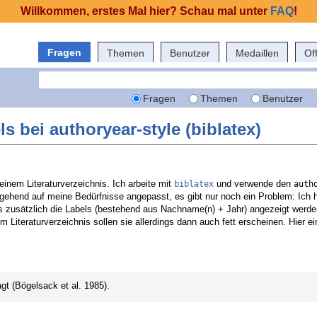
Willkommen, erstes Mal hier? Schau mal unter
FAQ
!
Fragen
Themen
Benutzer
Medaillen
Of
Fragen
Themen
Benutzer
s bei authoryear-style (biblatex)
inem Literaturverzeichnis. Ich arbeite mit
und verwende den
biblatex
auth
tgehend auf meine Bedürfnisse angepasst, es gibt nur noch ein Problem: Ich h
is zusätzlich die Labels (bestehend aus Nachname(n) + Jahr) angezeigt werde
Im Literaturverzeichnis sollen sie allerdings dann auch fett erscheinen. Hier ei
t (Bögelsack et al. 1985).