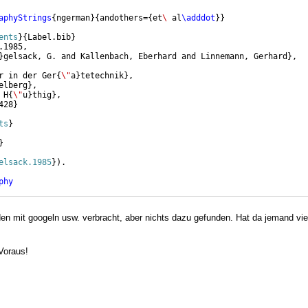
aphyStrings
{
ngerman
}
{
andothers=
{
et
\ 
al
\adddot
}}
ents
}
{
Label.bib
}
.1985,
}
gelsack, G. and Kallenbach, Eberhard and Linnemann, Gerhard
}
,
r in der Ger
{
\"
a
}
tetechnik
}
,
elberg
}
,
 H
{
\"
u
}
thig
}
,
428
}
ts
}
}
elsack.1985
}
)
.
phy
en mit googeln usw. verbracht, aber nichts dazu gefunden. Hat da jemand viel
Voraus!