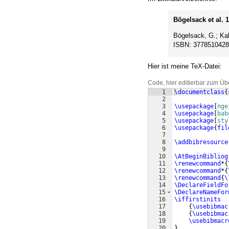
Bögelsack et al. 
Bögelsack, G.; Kal
ISBN: 3778510428
Hier ist meine TeX-Datei:
Code, hier editierbar zum Üb
1
\documentclass
{
2
3
\usepackage
[
nge
4
\usepackage
[
bab
5
\usepackage
[
sty
6
\usepackage
{
fil
7
8
\addbibresource
9
10
\AtBeginBibliog
11
\renewcommand
*
{
12
\renewcommand
*
{
13
\renewcommand
{
\
14
\DeclareFieldFo
15
\DeclareNameFor
16
\iffirstinits
17
{
\usebibmac
18
{
\usebibmac
19
\usebibmacr
20
}