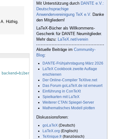
Mit Unterstützung durch
DANTE e.V.:
Deutschsprachige
Anwendervereinigung TeX e.V.
Danke
den Mitgliedern!
 A. Hüthig.
LaTeX-Bücher als Willkommens-
Geschenk für DANTE Neumitglieder.
Mehr dazu:
LaTeX.net/verein
Aktuelle Beiträge im
Community-
Blog
:
DANTE-Frühjahrstagung März 2026
LaTeX Cookbook zweite Auflage
 backend=biber
]
{
biblatex
}
erschienen
Der Online-Compiler TeXlive.net
Das Forum goLaTeX.de ist erneuert
Einführung in ConTeXt
Spielkarten mit LaTeX
Weiterer CTAN Spiegel-Server
Mathematisches Modell plotten
Diskussionsforen:
goLaTeX
(Deutsch)
LaTeX.org
(Englisch)
TeXnique.fr
(französisch)