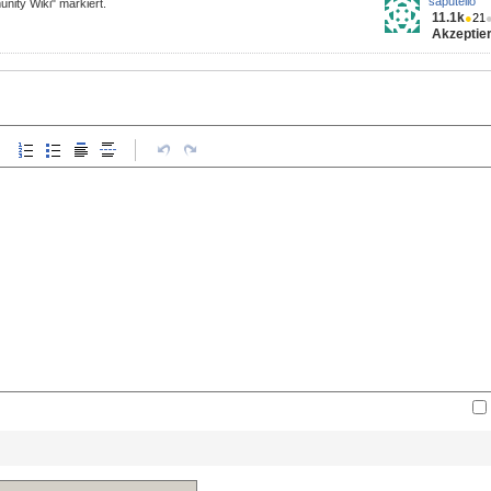
saputello
nity Wiki" markiert.
11.1k
●
21
Akzeptier