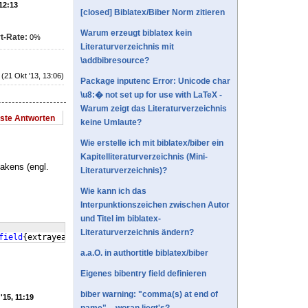
 12:13
[closed] Biblatex/Biber Norm zitieren
Warum erzeugt biblatex kein
t-Rate:
0%
Literaturverzeichnis mit
\addbibresource?
(21 Okt '13, 13:06)
Package inputenc Error: Unicode char
\u8:� not set up for use with LaTeX -
Warum zeigt das Literaturverzeichnis
este Antworten
keine Umlaute?
Wie erstelle ich mit biblatex/biber ein
Kapitelliteraturverzeichnis (Mini-
akens (engl.
Literaturverzeichnis)?
Wie kann ich das
Interpunktionszeichen zwischen Autor
und Titel im biblatex-
Literaturverzeichnis ändern?
field
{
extrayear
}}
\\
}
a.a.O. in authortitle biblatex/biber
Eigenes bibentry field definieren
biber warning: "comma(s) at end of
'15, 11:19