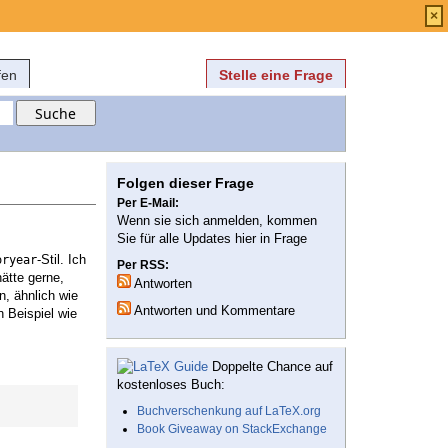
Anmelden
über
FAQ
×
fen
Stelle eine Frage
Folgen dieser Frage
Per E-Mail:
Wenn sie sich anmelden, kommen
Sie für alle Updates hier in Frage
-Stil. Ich
oryear
Per RSS:
ätte gerne,
Antworten
n, ähnlich wie
Antworten und Kommentare
n Beispiel wie
Doppelte Chance auf
kostenloses Buch:
Buchverschenkung auf LaTeX.org
Book Giveaway on StackExchange