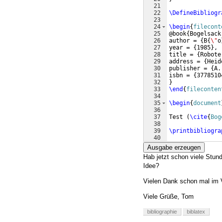
21
22
\DefineBibliogr
23
24
\begin
{
filecont
25
@book
{
Bogelsack
26
author = 
{
B
{
\"
o
27
year = 
{
1985
}
,
28
title = 
{
Robote
29
address = 
{
Heid
30
publisher = 
{
A.
31
isbn = 
{
3778510
32
}
33
\end
{
fileconten
34
35
\begin
{
document
36
37
Test 
(
\cite
{
Bog
38
39
\printbibliogra
40
41
\end
{
document
}
Ausgabe erzeugen
Hab jetzt schon viele Stund
Idee?
Vielen Dank schon mal im 
Viele Grüße, Tom
bibliographie
biblatex