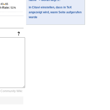
name" – woran liegt's?
●
43
●
65
in Citavi einstellen, dass in TeX
t-Rate:
51%
angezeigt wird, wann Seite aufgerufen
wurde
Community Wiki: