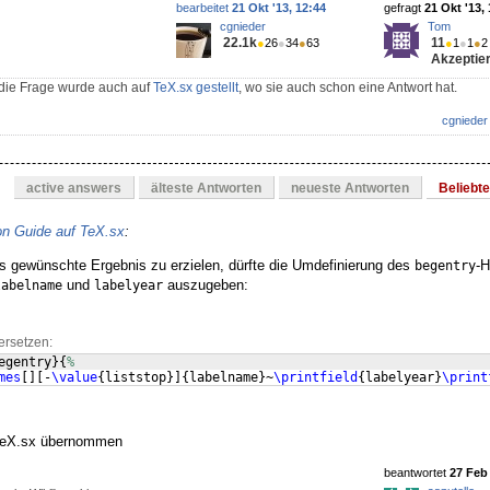
bearbeitet
21 Okt '13, 12:44
gefragt
21 Okt '13,
cgnieder
Tom
22.1k
11
●
26
●
34
●
63
●
1
●
1
●
2
Akzeptier
: die Frage wurde auch auf
TeX.sx gestellt
, wo sie auch schon eine Antwort hat.
cgnieder
active answers
älteste Antworten
neueste Antworten
Beliebt
on Guide auf TeX.sx
:
 gewünschte Ergebnis zu erzielen, dürfte die Umdefinierung des
-H
begentry
und
auszugeben:
labelname
labelyear
ersetzen:
egentry
}
{
%
mes
[
]
[
-
\value
{
liststop
}]
{
labelname
}
~
\printfield
{
labelyear
}
\print
beantwortet
27 Feb 