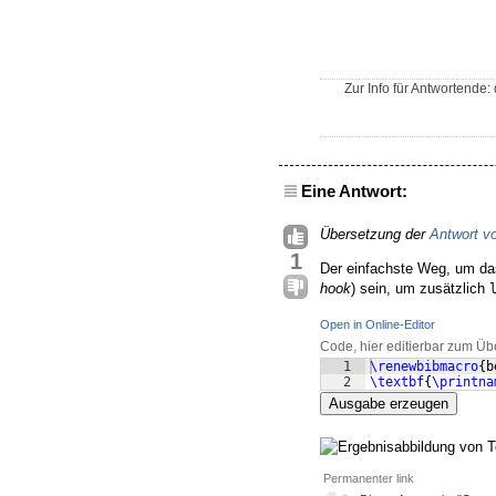
Zur Info für Antwortende
Eine Antwort:
Übersetzung der
Antwort v
1
Der einfachste Weg, um das
hook
) sein, um zusätzlich
Open in Online-Editor
Code, hier editierbar zum Üb
1
\renewbibmacro
{
b
2
\textbf
{
\printna
Ausgabe erzeugen
Permanenter link