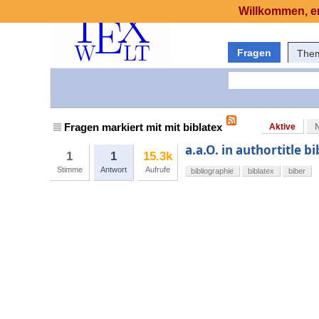
Willkommen, er
Fragen
The
Fragen markiert mit mit biblatex
Aktive
a.a.O. in authortitle b
1
1
15.3k
Stimme
Antwort
Aufrufe
bibliographie
biblatex
biber