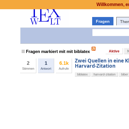
Willkommen, er
Fragen
The
Fragen markiert mit mit biblatex
Aktive
Zwei Quellen in eine 
2
1
6.1k
Harvard-Zitation
Stimmen
Antwort
Aufrufe
biblatex
harvard-zitation
biber