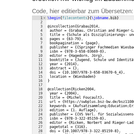
Code, hier editierbar zum Übersetzen:
1
\begin
{
filecontents
}
{
\jobname
.bib
}
2
3
@incollection
{
Grabau2014,
4
 author = 
{
Grabau, Christian and Rieger-L
5
 title = 
{
Schule als Disziplinierungs- un
6
 pages = 
{
63-79
}
,
7
 bookpagination = 
{
page
}
,
8
 publisher = 
{{
Springer Fachmedien Wiesba
9
 isbn = 
{
978-3-658-03669-0
}
,
10
 editor = 
{
Hagedorn, Jörg
}
,
11
 booktitle = 
{
Jugend, Schule und Identitä
12
 year = 
{
2014
}
,
13
 abstract = 
{
}
,
14
 doi = 
{
10.1007/978-3-658-03670-6_4
}
,
15
 location = 
{
Wiesbaden
}
16
}
17
18
@collection
{
Ricken2004,
19
 year = 
{
2004
}
,
20
 title = 
{
Michel Foucault
}
,
21
 url = 
{
https://swbplus.bsz-bw.de/bsz1108
22
 keywords = 
{
Aufsatzsammlung;Education;Er
23
 edition = 
{
1. Auflage
}
,
24
 publisher = 
{{
VS Verl. für Sozialwissens
25
 isbn = 
{
978-3-322-85159-8
}
,
26
 editor = 
{
Ricken, Norbert and Rieger-Lad
27
 pagetotal = 
{
316
}
,
28
 doi = 
{
10.1007/978-3-322-85159-8
}
,