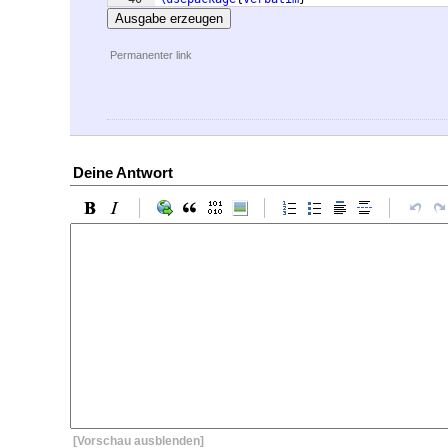
41
\usepackage
[
normalem
]
{
ulem
}
Ausgabe erzeugen
Permanenter link
Deine Antwort
[Vorschau ausblenden]