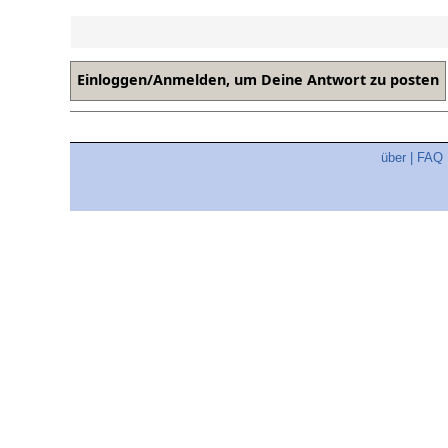
über
|
FAQ