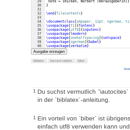
29
 note = 
{
Ricken, Norbert 
(
HerausgeberIn
)}
30
}
31
32
\end
{
filecontents
}
33
34
\documentclass
[
a4paper, 12pt, ngerman, ti
35
\usepackage
[
T1
]
{
fontenc
}
36
\usepackage
[
utf8
]
{
inputenc
}
37
\usepackage
{
lmodern
}
38
\usepackage
[
onehalfspacing
]
{
setspace
}
39
\usepackage
[
ngerman
]
{
babel
}
40
\usepackage
{
verbatim
}
41
\usepackage
[
normalem
]
{
ulem
}
Ausgabe erzeugen
biblatex
harvard-zitation
biber
bear
Du suchst vermutlich ˋ\autocitesˋ
1
in der ˋbiblatexˋ-anleitung.
Ein vorteil von ˋbiberˋ ist übrige
1
einfach utf8 verwenden kann und 