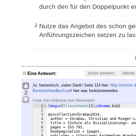
durch den für den Doppelpunkt er
Nutze das Angebot des schon g
2
Anführungszeichen setzen zu las
Eine Antwort:
active answers
älteste
Jo, fantastisch, vielen Dank! Seite 114 hier:
http://mirrors.
Benutzerhandbuch.pdf
hier was funktionierendes:
2
Code, hier editierbar zum Übersetzen:
1
\begin
{
filecontents
}
{
\jobname
.bib
}
2
3
@incollection
{
Grabau2014,
4
 author = 
{
Grabau, Christian and Rieger-L
5
 title = 
{
Schule als Disziplinierungs- un
6
 pages = 
{
63-79
}
,
7
 bookpagination = 
{
page
}
,
8
 publisher = 
{{
Springer Fachmedien Wiesba