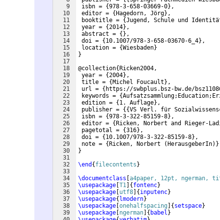
9
 isbn = 
{
978-3-658-03669-0
}
,
10
 editor = 
{
Hagedorn, Jörg
}
,
11
 booktitle = 
{
Jugend, Schule und Identitä
12
 year = 
{
2014
}
,
13
 abstract = 
{
}
,
14
 doi = 
{
10.1007/978-3-658-03670-6_4
}
,
15
 location = 
{
Wiesbaden
}
16
}
17
18
@collection
{
Ricken2004,
19
 year = 
{
2004
}
,
20
 title = 
{
Michel Foucault
}
,
21
 url = 
{
https://swbplus.bsz-bw.de/bsz1108
22
 keywords = 
{
Aufsatzsammlung;Education;Er
23
 edition = 
{
1. Auflage
}
,
24
 publisher = 
{{
VS Verl. für Sozialwissens
25
 isbn = 
{
978-3-322-85159-8
}
,
26
 editor = 
{
Ricken, Norbert and Rieger-Lad
27
 pagetotal = 
{
316
}
,
28
 doi = 
{
10.1007/978-3-322-85159-8
}
,
29
 note = 
{
Ricken, Norbert 
(
HerausgeberIn
)}
30
}
31
32
\end
{
filecontents
}
33
34
\documentclass
[
a4paper, 12pt, ngerman, ti
35
\usepackage
[
T1
]
{
fontenc
}
36
\usepackage
[
utf8
]
{
inputenc
}
37
\usepackage
{
lmodern
}
38
\usepackage
[
onehalfspacing
]
{
setspace
}
39
\usepackage
[
ngerman
]
{
babel
}
40
\usepackage
{
verbatim
}