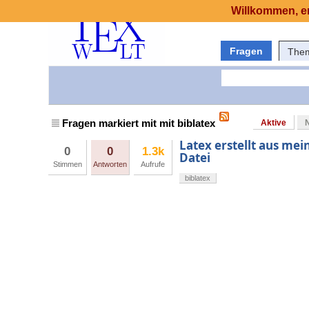
Willkommen, er
Fragen
The
Fragen markiert mit mit biblatex
Aktive
Latex erstellt aus mei
0
0
1.3k
Datei
Stimmen
Antworten
Aufrufe
biblatex