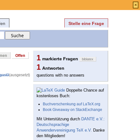
Anmelden
über
FAQ
×
fen
Stelle eine Frage
mmen
Offen
1
markierte Fragen
biblatex
1
Antworten
gast3
(ausgesetzt)
questions with no answers
Doppelte Chance auf
kostenloses Buch:
Buchverschenkung auf LaTeX.org
Book Giveaway on StackExchange
Mit Unterstützung durch
DANTE e.V.:
Deutschsprachige
Anwendervereinigung TeX e.V.
Danke
den Mitgliedern!