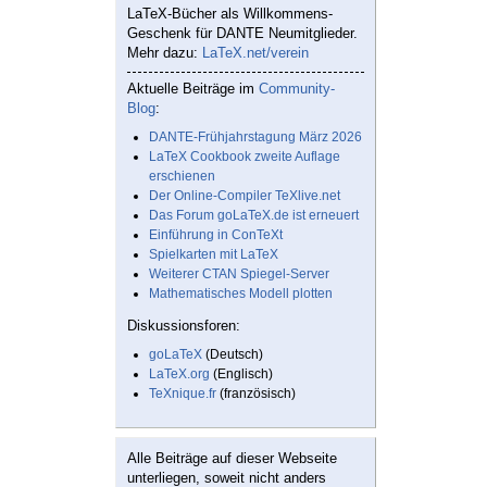
LaTeX-Bücher als Willkommens-
Geschenk für DANTE Neumitglieder.
Mehr dazu:
LaTeX.net/verein
Aktuelle Beiträge im
Community-
Blog
:
DANTE-Frühjahrstagung März 2026
LaTeX Cookbook zweite Auflage
erschienen
Der Online-Compiler TeXlive.net
Das Forum goLaTeX.de ist erneuert
Einführung in ConTeXt
Spielkarten mit LaTeX
Weiterer CTAN Spiegel-Server
Mathematisches Modell plotten
Diskussionsforen:
goLaTeX
(Deutsch)
LaTeX.org
(Englisch)
TeXnique.fr
(französisch)
Alle Beiträge auf dieser Webseite
unterliegen, soweit nicht anders