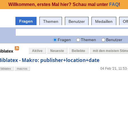
Willkommen, erstes Mal hier? Schau mal unter
FAQ
!
Fragen
Themen
Benutzer
Medaillen
Of
Fragen
Themen
Benutzer
iblatex
Aktive
Neueste
Beliebte
mit den meisten Sti
Biblatex - Makro: publisher+location+date
04 Feb '21, 11:53
biblatex
macros