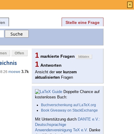
Anmelden
über
FAQ
×
fen
Stelle eine Frage
mmen
Offen
1
markierte Fragen
biblatex
eichnis
1
Antworten
3.7k
08:26
moewe
Ansicht der
vor kurzem
aktualisierten
Fragen
Doppelte Chance auf
kostenloses Buch:
Buchverschenkung auf LaTeX.org
Book Giveaway on StackExchange
Mit Unterstützung durch
DANTE e.V.:
Deutschsprachige
Anwendervereinigung TeX e.V.
Danke