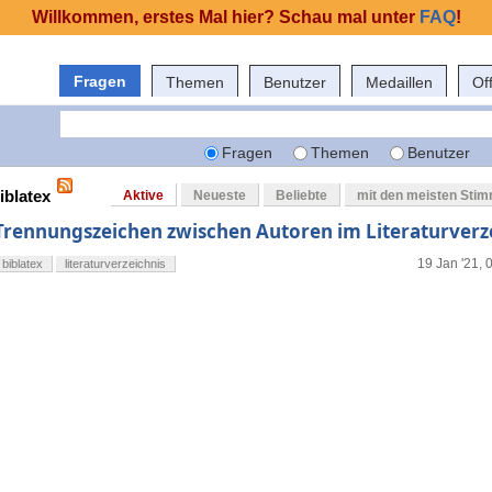
Willkommen, erstes Mal hier? Schau mal unter
FAQ
!
Fragen
Themen
Benutzer
Medaillen
Of
Fragen
Themen
Benutzer
iblatex
Aktive
Neueste
Beliebte
mit den meisten Sti
Trennungszeichen zwischen Autoren im Literaturverz
19 Jan '21, 
biblatex
literaturverzeichnis