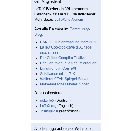
den Mitgliedern!
LaTeX-Bücher als Willkommens-
Geschenk für DANTE Neumitglieder.
Mehr dazu:
LaTeX.net/verein
Aktuelle Beiträge im
Community-
Blog
:
DANTE-Frühjahrstagung März 2026
LaTeX Cookbook zweite Auflage
erschienen
Der Online-Compiler TeXlive.net
Das Forum goLaTeX.de ist erneuert
Einführung in ConTeXt
Spielkarten mit LaTeX
Weiterer CTAN Spiegel-Server
Mathematisches Modell plotten
Diskussionsforen:
goLaTeX
(Deutsch)
LaTeX.org
(Englisch)
TeXnique.fr
(französisch)
Alle Beiträge auf dieser Webseite