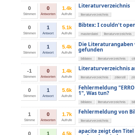
Literaturverzeichnis
0
0
1.4k
Stimmen
Antworten
Aufrufe
literaturverzeichnis
Bibtex: I couldn't open
0
1
5.1k
Stimmen
Antwort
Aufrufe
masterdatei
literaturverzeichnis
Die Literaturangaben 
0
1
5.4k
gefunden
Stimmen
Antwort
Aufrufe
biblatex
literaturverzeichnis
ci
Literaturverzeichnis a
-1
0
1.4k
Stimmen
Antworten
Aufrufe
literaturverzeichnis
zitierstil
zi
Fehlermeldung "ERROR 
0
1
5.6k
1", Was tun?
Stimmen
Antwort
Aufrufe
biblatex
literaturverzeichnis
bi
Fehlermeldung von Bi
1
0
1.7k
Stimme
Antworten
Aufrufe
literaturverzeichnis
apacite zeigt den Tite
0
1
4.5k