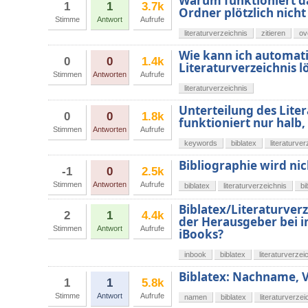
Warum funktioniert d
1
1
3.7k
Ordner plötzlich nich
Stimme
Antwort
Aufrufe
literaturverzeichnis
zitieren
ov
Wie kann ich automati
0
0
1.4k
Literaturverzeichnis 
Stimmen
Antworten
Aufrufe
literaturverzeichnis
Unterteilung des Lite
0
0
1.8k
funktioniert nur halb,
Stimmen
Antworten
Aufrufe
keywords
biblatex
literaturve
Bibliographie wird nic
-1
0
2.5k
Stimmen
Antworten
Aufrufe
biblatex
literaturverzeichnis
bi
Biblatex/Literaturver
2
1
4.4k
der Herausgeber bei i
Stimmen
Antwort
Aufrufe
iBooks?
inbook
biblatex
literaturverzei
Biblatex: Nachname,
1
1
5.8k
Stimme
Antwort
Aufrufe
namen
biblatex
literaturverzei