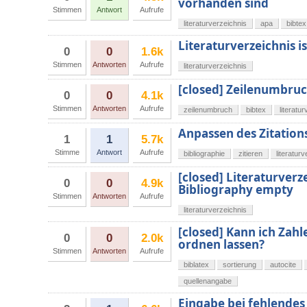
vorhanden sind
Stimmen
Antwort
Aufrufe
literaturverzeichnis
apa
bibtex
Literaturverzeichnis i
0
0
1.6k
Stimmen
Antworten
Aufrufe
literaturverzeichnis
[closed] Zeilenumbruc
0
0
4.1k
Stimmen
Antworten
Aufrufe
zeilenumbruch
bibtex
literatu
Anpassen des Zitations
1
1
5.7k
Stimme
Antwort
Aufrufe
bibliographie
zitieren
literatur
[closed] Literaturverz
0
0
4.9k
Bibliography empty
Stimmen
Antworten
Aufrufe
literaturverzeichnis
[closed] Kann ich Zahl
0
0
2.0k
ordnen lassen?
Stimmen
Antworten
Aufrufe
biblatex
sortierung
autocite
quellenangabe
Eingabe bei fehlendes 