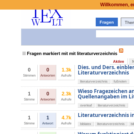
Willkommen, er
Fragen
The
Fragen markiert mit mit literaturverzeichnis
Aktive
Dies. und Ders. einbl
0
0
1.3k
Literaturverzeichnis
Stimmen
Antworten
Aufrufe
literaturverzeichnis
fußnoten
Wieso Fragezeichen an
1
0
2.3k
Quellenangaben im Lit
Stimme
Antworten
Aufrufe
overleaf
literaturverzeichnis
Literaturverzeichnis i
1
1
4.7k
Stimme
Antwort
Aufrufe
biblatex
literaturverzeichnis
bi