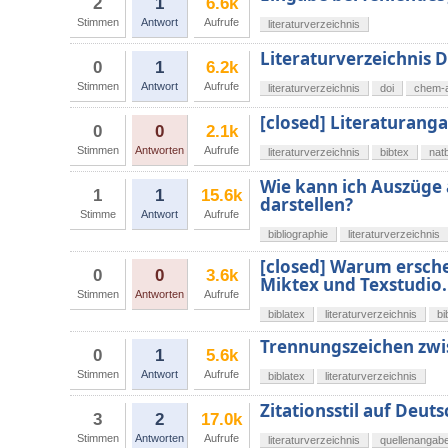
2
1
6.6k
Stimmen
Antwort
Aufrufe
literaturverzeichnis
Literaturverzeichnis 
0
1
6.2k
Stimmen
Antwort
Aufrufe
literaturverzeichnis
doi
chem-
[closed] Literaturanga
0
0
2.1k
Stimmen
Antworten
Aufrufe
literaturverzeichnis
bibtex
nat
Wie kann ich Auszüge
1
1
15.6k
darstellen?
Stimme
Antwort
Aufrufe
bibliographie
literaturverzeichnis
[closed] Warum ersche
0
0
3.6k
Miktex und Texstudio.
Stimmen
Antworten
Aufrufe
biblatex
literaturverzeichnis
bi
Trennungszeichen zwis
0
1
5.6k
Stimmen
Antwort
Aufrufe
biblatex
literaturverzeichnis
Zitationsstil auf Deuts
3
2
17.0k
Stimmen
Antworten
Aufrufe
literaturverzeichnis
quellenangab