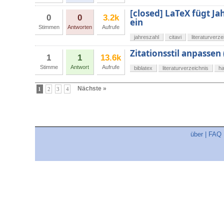
[closed] LaTeX fügt Jah
0
0
3.2k
ein
Stimmen
Antworten
Aufrufe
jahreszahl
citavi
literaturverze
Zitationsstil anpassen
1
1
13.6k
Stimme
Antwort
Aufrufe
biblatex
literaturverzeichnis
ha
Nächste »
1
2
3
4
über
|
FAQ