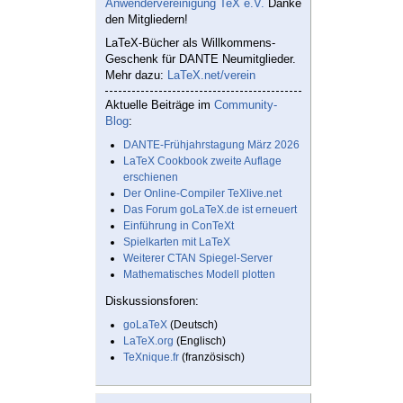
Anwendervereinigung TeX e.V.
Danke
den Mitgliedern!
LaTeX-Bücher als Willkommens-
Geschenk für DANTE Neumitglieder.
Mehr dazu:
LaTeX.net/verein
Aktuelle Beiträge im
Community-
Blog
:
DANTE-Frühjahrstagung März 2026
LaTeX Cookbook zweite Auflage
erschienen
Der Online-Compiler TeXlive.net
Das Forum goLaTeX.de ist erneuert
Einführung in ConTeXt
Spielkarten mit LaTeX
Weiterer CTAN Spiegel-Server
Mathematisches Modell plotten
Diskussionsforen:
goLaTeX
(Deutsch)
LaTeX.org
(Englisch)
TeXnique.fr
(französisch)