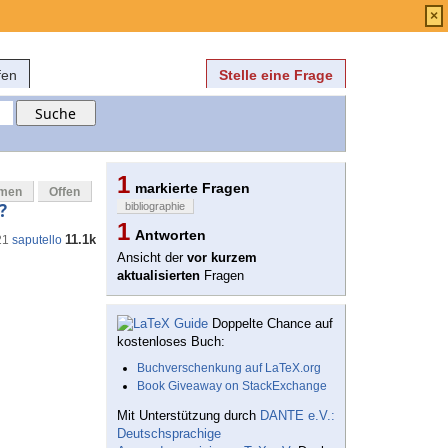
Anmelden
über
FAQ
×
fen
Stelle eine Frage
1
markierte Fragen
mmen
Offen
?
bibliographie
1
Antworten
11.1k
21
saputello
Ansicht der
vor kurzem
aktualisierten
Fragen
Doppelte Chance auf
kostenloses Buch:
Buchverschenkung auf LaTeX.org
Book Giveaway on StackExchange
Mit Unterstützung durch
DANTE e.V.:
Deutschsprachige