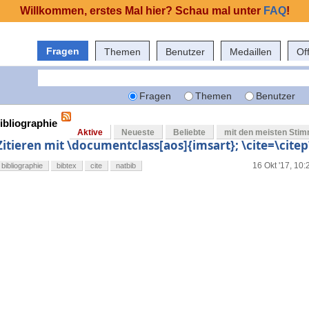
Willkommen, erstes Mal hier? Schau mal unter
FAQ
!
Fragen
Themen
Benutzer
Medaillen
Of
Fragen
Themen
Benutzer
ibliographie
Aktive
Neueste
Beliebte
mit den meisten Sti
Zitieren mit \documentclass[aos]{imsart}; \cite=\citep
16 Okt '17, 10:
bibliographie
bibtex
cite
natbib