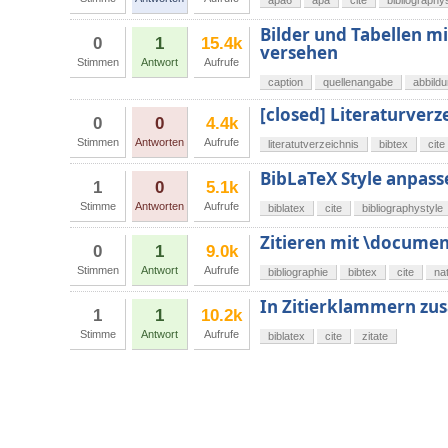
apa6
apa
cite
bibliography
Bilder und Tabellen m
0
1
15.4k
versehen
Stimmen
Antwort
Aufrufe
caption
quellenangabe
abbild
[closed] Literaturverz
0
0
4.4k
Stimmen
Antworten
Aufrufe
literatutverzeichnis
bibtex
cite
BibLaTeX Style anpas
1
0
5.1k
Stimme
Antworten
Aufrufe
biblatex
cite
bibliographystyle
Zitieren mit \document
0
1
9.0k
Stimmen
Antwort
Aufrufe
bibliographie
bibtex
cite
na
In Zitierklammern zus
1
1
10.2k
Stimme
Antwort
Aufrufe
biblatex
cite
zitate