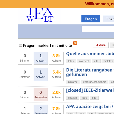
Willkommen, er
Fragen
The
Fragen markiert mit mit cite
Aktive
Quelle aus meiner .bib 
0
1
3.8k
Stimmen
Antwort
Aufrufe
latex
overleaf
cite
biblatex
Die Literaturangaben 
0
1
5.4k
gefunden
Stimmen
Antwort
Aufrufe
biblatex
literaturverzeichnis
ci
[closed] IEEE-Zitierw
0
0
2.0k
Stimmen
Antworten
Aufrufe
citation
ieee
cite
APA apacite zeigt bei 
1
2
7.8k
Stimme
Antworten
Aufrufe