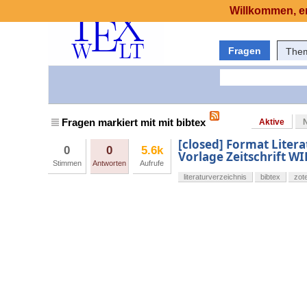
Willkommen, er
Fragen
The
Fragen markiert mit mit bibtex
Aktive
[closed] Format Liter
0
0
5.6k
Vorlage Zeitschrift
Stimmen
Antworten
Aufrufe
literaturverzeichnis
bibtex
zot