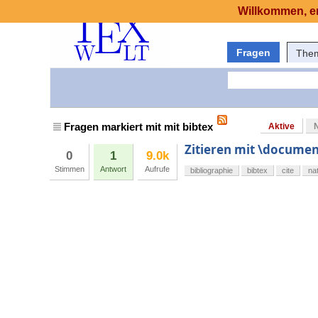
Willkommen, er
Fragen
The
Fragen markiert mit mit bibtex
Aktive
Zitieren mit \document
0
1
9.0k
Stimmen
Antwort
Aufrufe
bibliographie
bibtex
cite
na