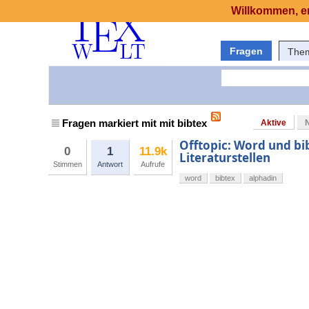
Willkommen, er
Fragen
The
Fragen markiert mit mit bibtex
Aktive
Offtopic: Word und bi
0
1
11.9k
Literaturstellen
Stimmen
Antwort
Aufrufe
word
bibtex
alphadin