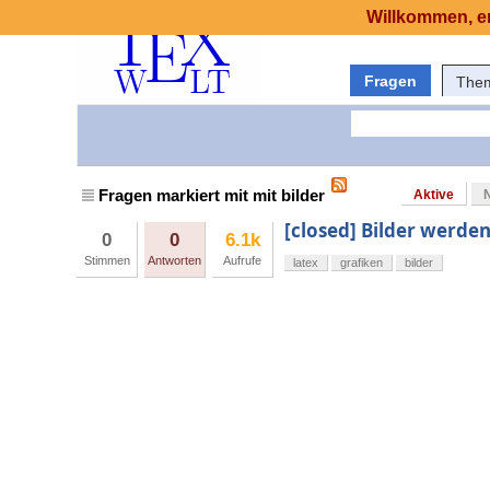
Willkommen, er
Fragen
The
Fragen markiert mit mit bilder
Aktive
[closed] Bilder werden
0
0
6.1k
Stimmen
Antworten
Aufrufe
latex
grafiken
bilder