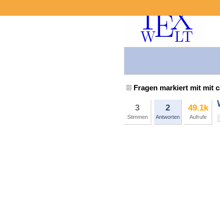
Fragen markiert mit mit 
3
2
49.1k
Stimmen
Antworten
Aufrufe