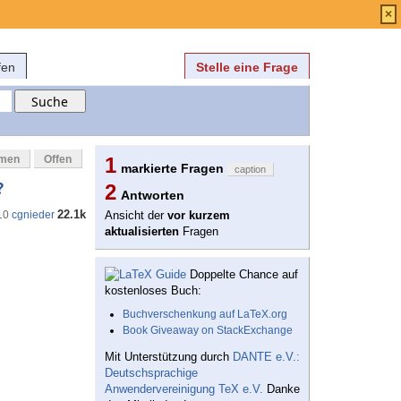
Anmelden
über
FAQ
×
fen
Stelle eine Frage
mmen
Offen
1
markierte Fragen
caption
?
2
Antworten
22.1k
10
cgnieder
Ansicht der
vor kurzem
aktualisierten
Fragen
Doppelte Chance auf
kostenloses Buch:
Buchverschenkung auf LaTeX.org
Book Giveaway on StackExchange
Mit Unterstützung durch
DANTE e.V.:
Deutschsprachige
Anwendervereinigung TeX e.V.
Danke