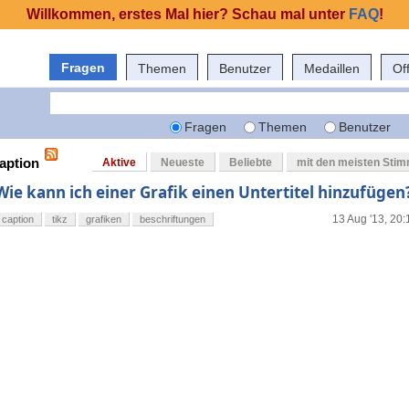
Willkommen, erstes Mal hier? Schau mal unter
FAQ
!
Fragen
Themen
Benutzer
Medaillen
Of
Fragen
Themen
Benutzer
caption
Aktive
Neueste
Beliebte
mit den meisten Sti
Wie kann ich einer Grafik einen Untertitel hinzufügen
13 Aug '13, 20:
caption
tikz
grafiken
beschriftungen