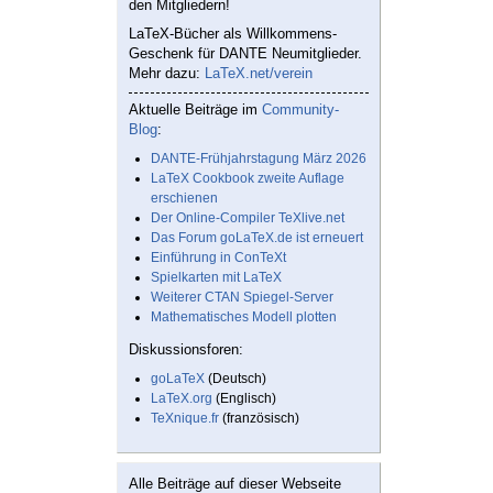
den Mitgliedern!
LaTeX-Bücher als Willkommens-
Geschenk für DANTE Neumitglieder.
Mehr dazu:
LaTeX.net/verein
Aktuelle Beiträge im
Community-
Blog
:
DANTE-Frühjahrstagung März 2026
LaTeX Cookbook zweite Auflage
erschienen
Der Online-Compiler TeXlive.net
Das Forum goLaTeX.de ist erneuert
Einführung in ConTeXt
Spielkarten mit LaTeX
Weiterer CTAN Spiegel-Server
Mathematisches Modell plotten
Diskussionsforen:
goLaTeX
(Deutsch)
LaTeX.org
(Englisch)
TeXnique.fr
(französisch)
Alle Beiträge auf dieser Webseite