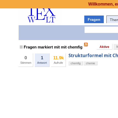
Willkommen, er
Fragen
The
Fragen markiert mit mit chemfig
Aktive
Strukturformel mit C
0
1
11.9k
Stimmen
Antwort
Aufrufe
chemfig
chemie