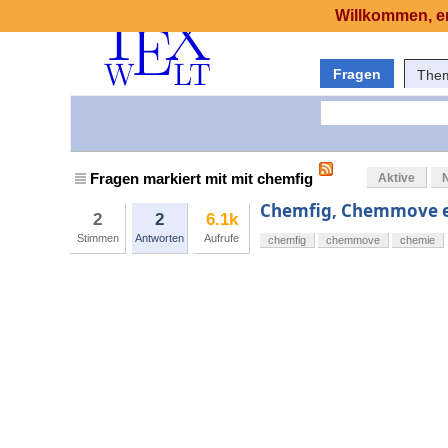
Willkommen, er
Fragen
The
Fragen markiert mit mit chemfig
Aktive
Chemfig, Chemmove e
2
2
6.1k
Stimmen
Antworten
Aufrufe
chemfig
chemmove
chemie