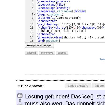
3
\usepackage
{
physics
}
4
\usepackage
{
tikz
}
5
\usepackage
{
chemfig
}
6
\usepackage
[
version=4
]
{
mhchem
}
7
\begin
{
document
}
8
\setchemfig
{
atom sep=15mm
}
9
\schemestart
10
\ce
{
\chemfig
{
H_3C-C
(
-
[
2
]
CH_3
)
(
-
[
6
]
CH_3
)
-@
11
[
\chemfig
{
\charge
{
315=
\:
}
{
\chemabove
{
O
}
{
\
12
(
-
[
6
]
CH_3
)
-O^+
(
-
[
1
]
H
)
(
-
[
7
]
H
)}}
13
\schemestop
14
\chemmove
{
\draw
[
shorten >=3pt
]
(
1
)
.. cont
15
\end
{
document
}
Ausgabe erzeugen
chemfig
chemmove
chemie
bear
Eine Antwort:
active answers
älteste
Lösung gefunden! Das \ce{} ist a
0
muss also weg. Das doppelt sic