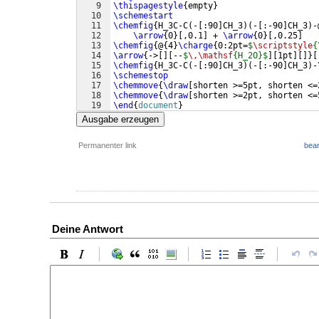
9
\thispagestyle
{
empty
}
10
\schemestart
11
\chemfig
{
H_3C-C
(
-
[
:90
]
CH_3
)
(
-
[
:-90
]
CH_3
)
-
12
\arrow
{
0
}
[
,0.1
]
 + 
\arrow
{
0
}
[
,0.25
]
13
\chemfig
{
@
{
4
}
\charge
{
0:2pt=
$
\scriptstyle
{
14
\arrow
{
->
[
]
[
--
$
\,\mathsf
{H_2O}$
]
[
1pt
]
[
]}
[
15
\chemfig
{
H_3C-C
(
-
[
:90
]
CH_3
)
(
-
[
:-90
]
CH_3
)
-
16
\schemestop
17
\chemmove
{
\draw
[
shorten >=5pt, shorten <=
18
\chemmove
{
\draw
[
shorten >=2pt, shorten <=
19
\end
{
document
}
Ausgabe erzeugen
Permanenter link
bear
Deine Antwort