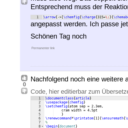
Entsprechend muss der Reaktion
1
\arrow
{
->
[
\chemfig
{
\charge
{
315=
\:
}
{
\chemab
angepasst werden. Ich passe jet
Schönen Tag noch
Permanenter link
Nachfolgend noch eine weitere 
0
Code, hier editierbar zum Übersetz
1
\documentclass
{
article
}
2
\usepackage
{
chemfig
}
3
\setchemfig
{
atom sep = 2.3em,
4
    cram width = 4.5pt
5
}
6
\renewcommand
*
\printatom
[
1
]
{
\ensuremath
{
\
7
%
8
\begin
{
document
}