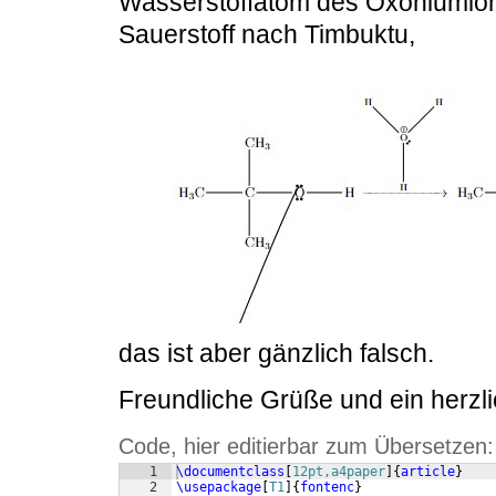
Wasserstoffatom des Oxoniumion
Sauerstoff nach Timbuktu,
das ist aber gänzlich falsch.
Freundliche Grüße und ein herz
Code, hier editierbar zum Übersetzen:
1
\documentclass
[
12pt,a4paper
]
{
article
}
2
\usepackage
[
T1
]
{
fontenc
}