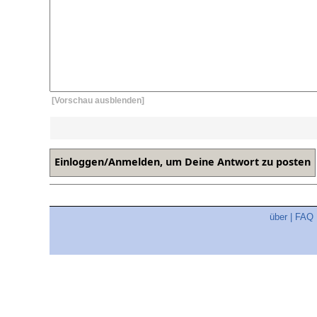
[Vorschau ausblenden]
über
|
FAQ