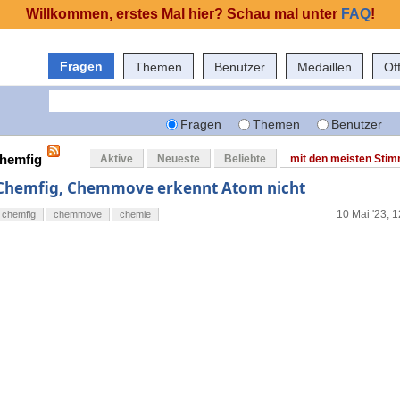
Willkommen, erstes Mal hier? Schau mal unter
FAQ
!
Fragen
Themen
Benutzer
Medaillen
Of
Fragen
Themen
Benutzer
chemfig
Aktive
Neueste
Beliebte
mit den meisten Sti
Chemfig, Chemmove erkennt Atom nicht
10 Mai '23, 
chemfig
chemmove
chemie