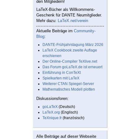
den Mitgliedern!
LaTeX-Bücher als Willkommens-
Geschenk für DANTE Neumitglieder.
Mehr dazu:
LaTeX.net/verein
Aktuelle Beiträge im
Community-
Blog
:
DANTE-Frühjahrstagung März 2026
LaTeX Cookbook zweite Auflage
erschienen
Der Online-Compiler TeXlive.net
Das Forum goLaTeX.de ist erneuert
Einführung in ConTeXt
Spielkarten mit LaTeX
Weiterer CTAN Spiegel-Server
Mathematisches Modell plotten
Diskussionsforen:
goLaTeX
(Deutsch)
LaTeX.org
(Englisch)
TeXnique.fr
(französisch)
Alle Beiträge auf dieser Webseite