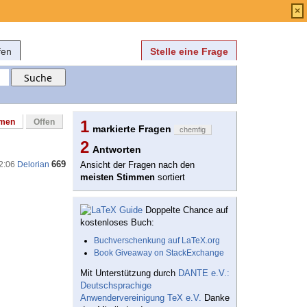
Anmelden
über
FAQ
×
fen
Stelle eine Frage
mmen
Offen
1
markierte Fragen
chemfig
2
Antworten
669
12:06
Delorian
Ansicht der Fragen nach den
meisten Stimmen
sortiert
Doppelte Chance auf
kostenloses Buch:
Buchverschenkung auf LaTeX.org
Book Giveaway on StackExchange
Mit Unterstützung durch
DANTE e.V.:
Deutschsprachige
Anwendervereinigung TeX e.V.
Danke