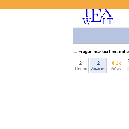
Fragen markiert mit mit 
2
2
6.1k
Stimmen
Antworten
Aufrufe