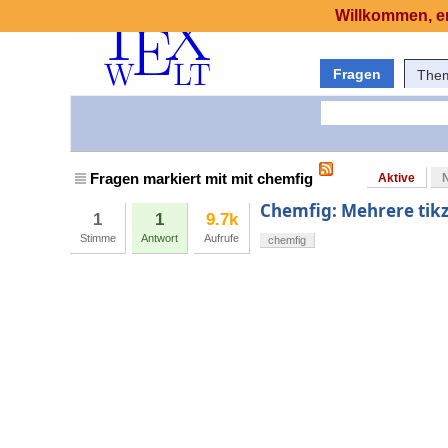
Willkommen, er
Fragen
The
Fragen markiert mit mit chemfig
Aktive
Chemfig: Mehrere tikz
1
1
9.7k
Stimme
Antwort
Aufrufe
chemfig