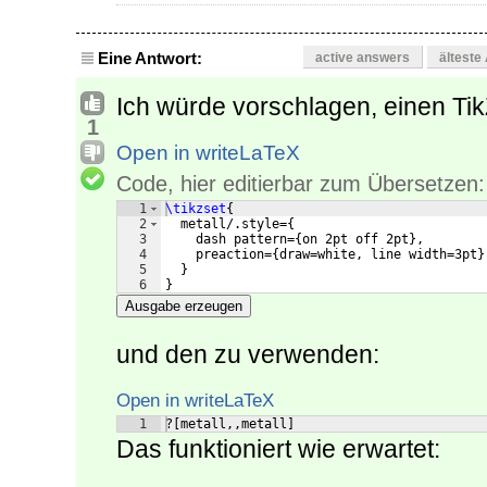
Eine Antwort:
active answers
älteste
Ich würde vorschlagen, einen TikZ
1
Open in writeLaTeX
Code, hier editierbar zum Übersetzen:
1
\tikzset
{
2
  metall/.style=
{
3
    dash pattern=
{
on 2pt off 2pt
}
,
4
    preaction=
{
draw=white, line width=3pt
}
5
}
6
}
Ausgabe erzeugen
und den zu verwenden:
Open in writeLaTeX
1
?[metall,,metall]
Das funktioniert wie erwartet: