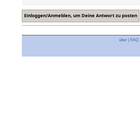
über
|
FAQ