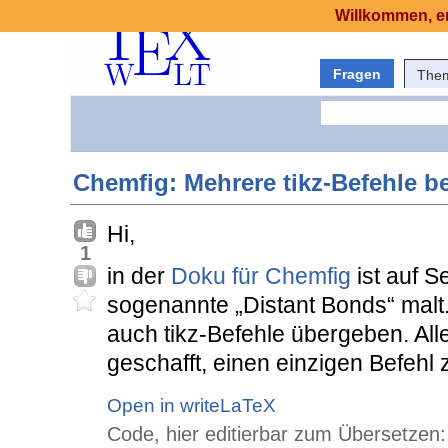
Willkommen, er
Fragen
The
Chemfig: Mehrere tikz-Befehle b
Hi,
1
in der
Doku für Chemfig
ist auf S
sogenannte „Distant Bonds“ malt
auch tikz-Befehle übergeben. All
geschafft, einen einzigen Befehl
Open in writeLaTeX
Code, hier editierbar zum Übersetzen: