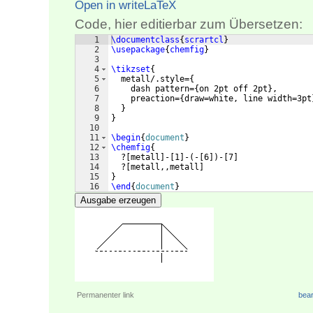
Open in writeLaTeX
Code, hier editierbar zum Übersetzen:
1
\documentclass
{
scrartcl
}
2
\usepackage
{
chemfig
}
3
4
\tikzset
{
5
  metall/.style=
{
6
    dash pattern=
{
on 2pt off 2pt
}
,
7
    preaction=
{
draw=white, line width=3pt
8
}
9
}
10
11
\begin
{
document
}
12
\chemfig
{
13
  ?
[
metall
]
-
[
1
]
-
(
-
[
6
])
-
[
7
]
14
  ?
[
metall,,metall
]
15
}
16
\end
{
document
}
Ausgabe erzeugen
Permanenter link
bear