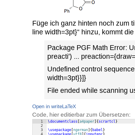
Füge ich ganz hinten noch zum ti
line width=3pt}“ hinzu, kommt di
Package PGF Math Error: Unkn
preacti') ... preaction={draw=
Undefined control sequence 
width=3pt}}]}
File ended while scanning
Open in writeLaTeX
Code, hier editierbar zum Übersetzen:
1
\documentclass
[
a4paper
]
{
scrartcl
}
2
3
\usepackage
[
ngerman
]
{
babel
}
4
\usepackage
[
utf8
]
{
inputenc
}