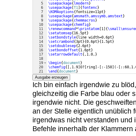
5
\usepackage
{
lmodern
}
6
\usepackage
[
T1
]
{
fontenc
}
7
\KOMAoptions
{
fontsize=11pt
}
8
\usepackage
{
amsmath,amssymb,amstext
}
9
\usepackage
{
chemmacros
}
10
\usepackage
{
chemfig
}
11
\renewcommand
*
\printatom
[
1
]
{
\small\ensure
12
\setatomsep
{
16.5pt
}
13
\setbondstyle
{
line width=0.6pt
}
14
\setcrambond
{
3pt
}
{
0.6pt
}
{
1.5pt
}
15
\setdoublesep
{
2.6pt
}
16
\setbondoffset
{
1.6pt
}
17
\setarrowdefault
{
,1.0,
}
18
19
\begin
{
document
}
20
\chemfig
{[
,1.9
]
O?
[
ring
]
-
[
:-150
]
(
-
[
::60,1.
21
\end
{
document
}
Ausgabe erzeugen
Ich bin einfach irgendwie zu blöd
gleichzeitig die Farbe blau oder
irgendwie nicht. Die geschweifte
an der Stelle eigentlich unüblich 
irgendwas nicht verstanden und ich
Befehle innerhalb der Klammern