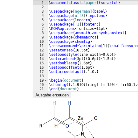
1
\documentclass
[
a4paper
]
{
scrartcl
}
2
3
\usepackage
[
ngerman
]
{
babel
}
4
\usepackage
[
utf8
]
{
inputenc
}
5
\usepackage
{
lmodern
}
6
\usepackage
[
T1
]
{
fontenc
}
7
\KOMAoptions
{
fontsize=11pt
}
8
\usepackage
{
amsmath,amssymb,amstext
}
9
\usepackage
{
chemmacros
}
10
\usepackage
{
chemfig
}
11
\renewcommand
*
\printatom
[
1
]
{
\small\ensure
12
\setatomsep
{
16.5pt
}
13
\setbondstyle
{
line width=0.6pt
}
14
\setcrambond
{
3pt
}
{
0.6pt
}
{
1.5pt
}
15
\setdoublesep
{
2.6pt
}
16
\setbondoffset
{
1.6pt
}
17
\setarrowdefault
{
,1.0,
}
18
19
\begin
{
document
}
20
\chemfig
{[
,1.9
]
O?
[
ring
]
-
[
:-150
]
(
-
[
::60,1.
21
\end
{
document
}
Ausgabe erzeugen